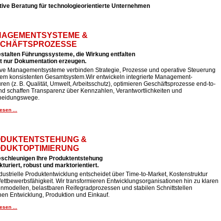
tive Beratung für technologieorientierte Unternehmen
AGEMENTSYSTEME &
CHÄFTSPROZESSE
estalten Führungssysteme, die Wirkung entfalten
ht nur Dokumentation erzeugen.
tive Managementsysteme verbinden Strategie, Prozesse und operative Steuerung
nem konsistenten Gesamtsystem.Wir entwickeln integrierte Management-
uren (z. B. Qualität, Umwelt, Arbeitsschutz), optimieren Geschäftsprozesse end-to-
nd schaffen Transparenz über Kennzahlen, Verantwortlichkeiten und
heidungswege.
esen ...
DUKTENTSTEHUNG &
DUKTOPTIMIERUNG
eschleunigen Ihre Produktentstehung
kturiert, robust und marktorientiert.
dustrielle Produktentwicklung entscheidet über Time-to-Market, Kostenstruktur
ttbewerbsfähigkeit. Wir transformieren Entwicklungsorganisationen hin zu klaren
nmodellen, belastbaren Reifegradprozessen und stabilen Schnittstellen
hen Entwicklung, Produktion und Einkauf.
esen ...