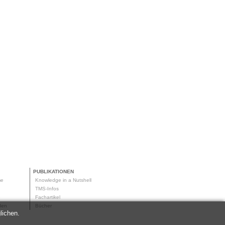
PUBLIKATIONEN
me
Knowledge in a Nutshell
g
TMS-Infos
me
Fachartikel
oden
Bücher
lichen.