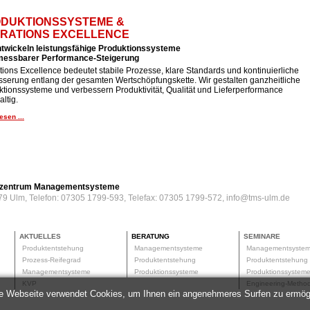
DUKTIONSSYSTEME &
RATIONS EXCELLENCE
ntwickeln leistungsfähige Produktionssysteme
 messbarer Performance-Steigerung
ions Excellence bedeutet stabile Prozesse, klare Standards und kontinuierliche
sserung entlang der gesamten Wertschöpfungskette. Wir gestalten ganzheitliche
tionssysteme und verbessern Produktivität, Qualität und Lieferperformance
ltig.
esen ...
erzentrum Managementsysteme
79 Ulm, Telefon: 07305 1799-593, Telefax: 07305 1799-572, info@tms-ulm.de
AKTUELLES
BERATUNG
SEMINARE
Produktentstehung
Managementsysteme
Managementsyste
Prozess-Reifegrad
Produktentstehung
Produktentstehun
Managementsysteme
Produktionssysteme
Produktionssyste
KVP
Engineering-Meth
e Webseite verwendet Cookies, um Ihnen ein angenehmeres Surfen zu ermög