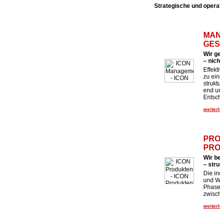
Strategische und opera
MAN
GES
Wir g
– nic
Effek
zu ei
strukt
end u
Entsc
weiterl
PRO
PRO
Wir b
– stru
Die in
und We
Phase
zwisc
weiterl