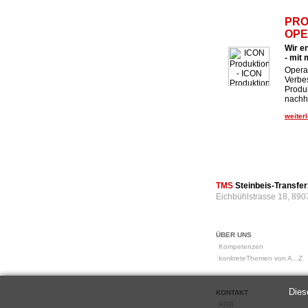
PRO
OPE
Wir e
- mit
Operat
Verbe
Produk
nachha
weiterl
TMS
Steinbeis-Transf
Eichbühlstrasse 18, 890
ÜBER UNS
Kompetenzen
konkreteThemen von A...Z
Dies
KONTAKT
AGB