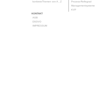
konkreteThemen von A...Z
Prozess-Reifegrad
Managementsysteme
KVP
KONTAKT
AGB
DSGVO
IMPRESSUM