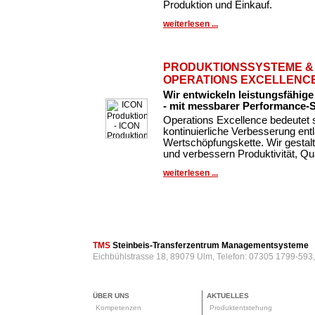
Produktion und Einkauf.
weiterlesen ...
PRODUKTIONSSYSTEME &
OPERATIONS EXCELLENC
Wir entwickeln leistungsfähig
- mit messbarer Performance-
Operations Excellence bedeutet 
kontinuierliche Verbesserung en
Wertschöpfungskette. Wir gestal
und verbessern Produktivität, Qua
weiterlesen ...
TMS
Steinbeis-Transferzentrum Managementsysteme
Eichbühlstrasse 18, 89079 Ulm, Telefon: 07305 1799-593
ÜBER UNS
AKTUELLES
Kompetenzen
Produktentstehung