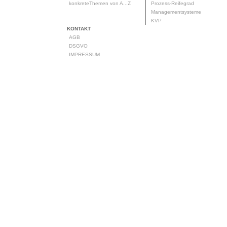
konkreteThemen von A...Z
Prozess-Reifegrad
Managementsysteme
KVP
KONTAKT
AGB
DSGVO
IMPRESSUM