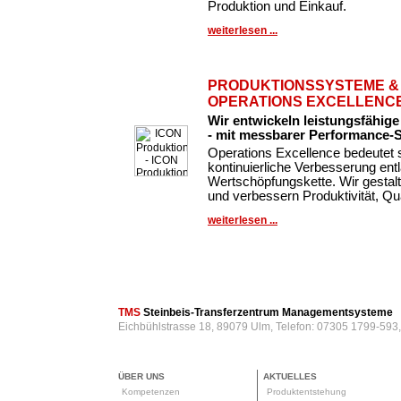
Produktion und Einkauf.
weiterlesen ...
PRODUKTIONSSYSTEME &
OPERATIONS EXCELLENC
Wir entwickeln leistungsfähig
- mit messbarer Performance-
Operations Excellence bedeutet 
kontinuierliche Verbesserung en
Wertschöpfungskette. Wir gestal
und verbessern Produktivität, Qua
weiterlesen ...
TMS
Steinbeis-Transferzentrum Managementsysteme
Eichbühlstrasse 18, 89079 Ulm, Telefon: 07305 1799-593
ÜBER UNS
AKTUELLES
Kompetenzen
Produktentstehung