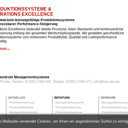
DUKTIONSSYSTEME &
RATIONS EXCELLENCE
ntwickeln leistungsfähige Produktionssysteme
 messbarer Performance-Steigerung
ions Excellence bedeutet stabile Prozesse, klare Standards und kontinuierliche
sserung entlang der gesamten Wertschöpfungskette. Wir gestalten ganzheitliche
tionssysteme und verbessern Produktivität, Qualität und Lieferperformance
ltig.
esen ...
erzentrum Managementsysteme
79 Ulm, Telefon: 07305 1799-593, Telefax: 07305 1799-572, info@tms-ulm.de
AKTUELLES
BERATUNG
SEMINARE
Produktentstehung
Managementsysteme
Managementsyste
Prozess-Reifegrad
Produktentstehung
Produktentstehun
Managementsysteme
Produktionssysteme
Produktionssyste
KVP
Engineering-Meth
e Webseite verwendet Cookies, um Ihnen ein angenehmeres Surfen zu ermög