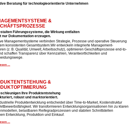
tive Beratung für technologieorientierte Unternehmen
AGEMENTSYSTEME &
CHÄFTSPROZESSE
estalten Führungssysteme, die Wirkung entfalten
ht nur Dokumentation erzeugen.
tive Managementsysteme verbinden Strategie, Prozesse und operative Steuerung
nem konsistenten Gesamtsystem.Wir entwickeln integrierte Management-
uren (z. B. Qualität, Umwelt, Arbeitsschutz), optimieren Geschäftsprozesse end-to-
nd schaffen Transparenz über Kennzahlen, Verantwortlichkeiten und
heidungswege.
esen ...
DUKTENTSTEHUNG &
DUKTOPTIMIERUNG
eschleunigen Ihre Produktentstehung
kturiert, robust und marktorientiert.
dustrielle Produktentwicklung entscheidet über Time-to-Market, Kostenstruktur
ttbewerbsfähigkeit. Wir transformieren Entwicklungsorganisationen hin zu klaren
nmodellen, belastbaren Reifegradprozessen und stabilen Schnittstellen
hen Entwicklung, Produktion und Einkauf.
esen ...