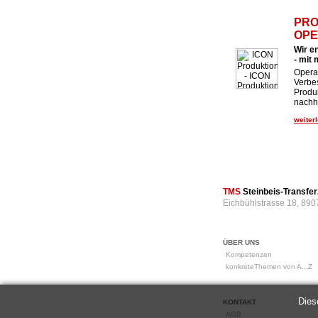
PRO
OPE
Wir e
- mit
Operat
Verbe
Produk
nachha
weiterl
TMS
Steinbeis-Transf
Eichbühlstrasse 18, 890
ÜBER UNS
Kompetenzen
konkreteThemen von A...Z
Dies
KONTAKT
AGB