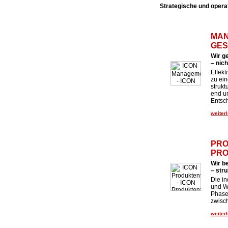
Strategische und opera
MAN
GES
Wir g
– nic
Effek
zu ei
strukt
end u
Entsc
weiterl
PRO
PRO
Wir b
– stru
Die in
und We
Phase
zwisc
weiterl