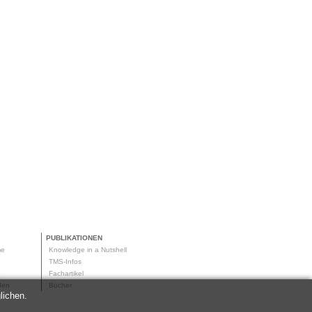
PUBLIKATIONEN
me
Knowledge in a Nutshell
g
TMS-Infos
me
Fachartikel
oden
Bücher
lichen.