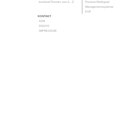
konkreteThemen von A...Z
Prozess-Reifegrad
Managementsysteme
KVP
KONTAKT
AGB
DSGVO
IMPRESSUM