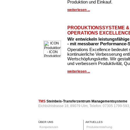
Produktion und Einkauf.
weiterlesen ...
PRODUKTIONSSYSTEME &
OPERATIONS EXCELLENC
Wir entwickeln leistungsfähig
- mit messbarer Performance-
Operations Excellence bedeutet 
kontinuierliche Verbesserung en
Wertschöpfungskette. Wir gestal
und verbessern Produktivität, Qua
weiterlesen ...
TMS
Steinbeis-Transferzentrum Managementsysteme
Eichbühlstrasse 18, 89079 Ulm, Telefon: 07305 1799-593
ÜBER UNS
AKTUELLES
Kompetenzen
Produktentstehung