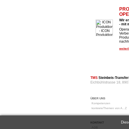
PRO
OPE
Wir e
- mit
Operat
Verbe
Produk
nachha
weiterl
TMS
Steinbeis-Transf
Eichbühlstrasse 18, 890
ÜBER UNS
Kompetenzen
konkreteThemen von A...Z
Dies
KONTAKT
AGB