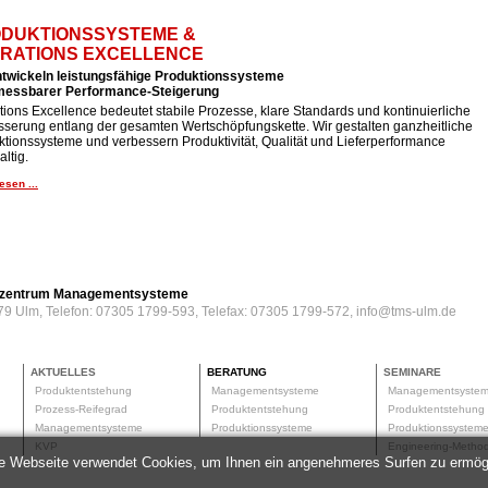
DUKTIONSSYSTEME &
RATIONS EXCELLENCE
ntwickeln leistungsfähige Produktionssysteme
 messbarer Performance-Steigerung
ions Excellence bedeutet stabile Prozesse, klare Standards und kontinuierliche
sserung entlang der gesamten Wertschöpfungskette. Wir gestalten ganzheitliche
tionssysteme und verbessern Produktivität, Qualität und Lieferperformance
ltig.
esen ...
erzentrum Managementsysteme
79 Ulm, Telefon: 07305 1799-593, Telefax: 07305 1799-572, info@tms-ulm.de
AKTUELLES
BERATUNG
SEMINARE
Produktentstehung
Managementsysteme
Managementsyste
Prozess-Reifegrad
Produktentstehung
Produktentstehun
Managementsysteme
Produktionssysteme
Produktionssyste
KVP
Engineering-Meth
e Webseite verwendet Cookies, um Ihnen ein angenehmeres Surfen zu ermög