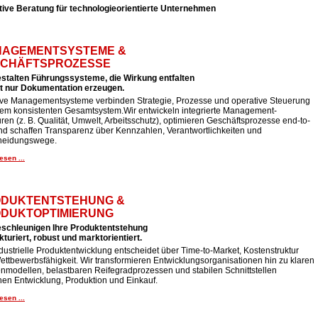
tive Beratung für technologieorientierte Unternehmen
AGEMENTSYSTEME &
CHÄFTSPROZESSE
estalten Führungssysteme, die Wirkung entfalten
ht nur Dokumentation erzeugen.
tive Managementsysteme verbinden Strategie, Prozesse und operative Steuerung
nem konsistenten Gesamtsystem.Wir entwickeln integrierte Management-
uren (z. B. Qualität, Umwelt, Arbeitsschutz), optimieren Geschäftsprozesse end-to-
nd schaffen Transparenz über Kennzahlen, Verantwortlichkeiten und
heidungswege.
esen ...
DUKTENTSTEHUNG &
DUKTOPTIMIERUNG
eschleunigen Ihre Produktentstehung
kturiert, robust und marktorientiert.
dustrielle Produktentwicklung entscheidet über Time-to-Market, Kostenstruktur
ttbewerbsfähigkeit. Wir transformieren Entwicklungsorganisationen hin zu klaren
nmodellen, belastbaren Reifegradprozessen und stabilen Schnittstellen
hen Entwicklung, Produktion und Einkauf.
esen ...