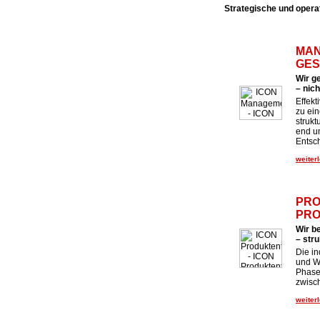
Strategische und opera
MAN
GES
Wir g
– nic
Effek
zu ei
strukt
end u
Entsc
weiterl
PRO
PRO
Wir b
– stru
Die in
und We
Phase
zwisc
weiterl