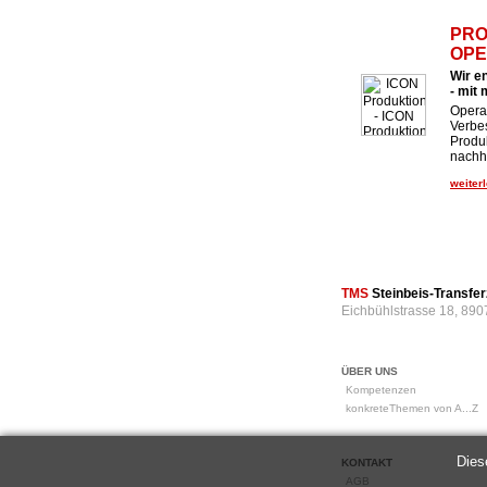
PRO
OPE
Wir e
- mit
Operat
Verbe
Produk
nachha
weiterl
TMS
Steinbeis-Transf
Eichbühlstrasse 18, 890
ÜBER UNS
Kompetenzen
konkreteThemen von A...Z
Dies
KONTAKT
AGB