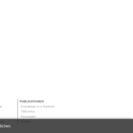
PUBLIKATIONEN
me
Knowledge in a Nutshell
g
TMS-Infos
me
Fachartikel
oden
Bücher
lichen.