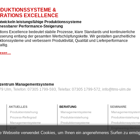
DUKTIONSSYSTEME &
RATIONS EXCELLENCE
ntwickeln leistungsfähige Produktionssysteme
 messbarer Performance-Steigerung
ions Excellence bedeutet stabile Prozesse, klare Standards und kontinuierliche
sserung entlang der gesamten Wertschöpfungskette. Wir gestalten ganzheitliche
tionssysteme und verbessern Produktivität, Qualität und Lieferperformance
ltig.
esen ...
erzentrum Managementsysteme
79 Ulm, Telefon: 07305 1799-593, Telefax: 07305 1799-572, info@tms-ulm.de
AKTUELLES
BERATUNG
SEMINARE
Produktentstehung
Managementsysteme
Managementsyste
Prozess-Reifegrad
Produktentstehung
Produktentstehun
Managementsysteme
Produktionssysteme
Produktionssyste
KVP
Engineering-Meth
e Webseite verwendet Cookies, um Ihnen ein angenehmeres Surfen zu ermög