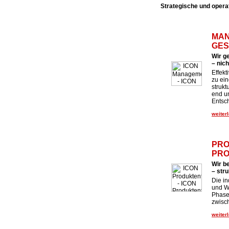
Strategische und opera
MAN
GES
Wir g
– nic
Effek
zu ei
strukt
end u
Entsc
weiterl
PRO
PRO
Wir b
– stru
Die in
und We
Phase
zwisc
weiterl