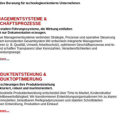
tive Beratung für technologieorientierte Unternehmen
AGEMENTSYSTEME &
CHÄFTSPROZESSE
estalten Führungssysteme, die Wirkung entfalten
ht nur Dokumentation erzeugen.
tive Managementsysteme verbinden Strategie, Prozesse und operative Steuerung
nem konsistenten Gesamtsystem.Wir entwickeln integrierte Management-
uren (z. B. Qualität, Umwelt, Arbeitsschutz), optimieren Geschäftsprozesse end-to-
nd schaffen Transparenz über Kennzahlen, Verantwortlichkeiten und
heidungswege.
esen ...
DUKTENTSTEHUNG &
DUKTOPTIMIERUNG
eschleunigen Ihre Produktentstehung
kturiert, robust und marktorientiert.
dustrielle Produktentwicklung entscheidet über Time-to-Market, Kostenstruktur
ttbewerbsfähigkeit. Wir transformieren Entwicklungsorganisationen hin zu klaren
nmodellen, belastbaren Reifegradprozessen und stabilen Schnittstellen
hen Entwicklung, Produktion und Einkauf.
esen ...