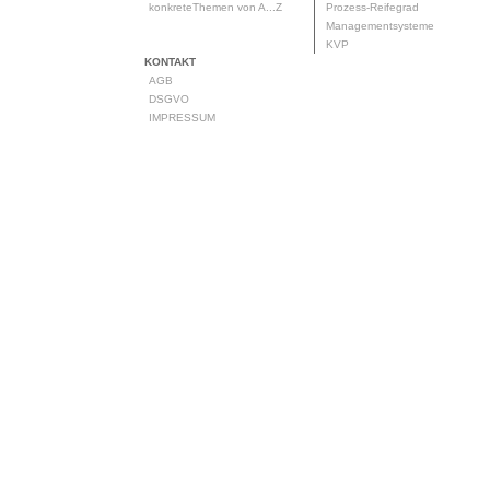
konkreteThemen von A...Z
Prozess-Reifegrad
Managementsysteme
KVP
KONTAKT
AGB
DSGVO
IMPRESSUM