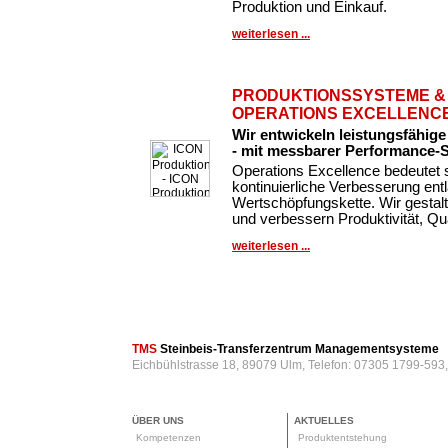
Produktion und Einkauf.
weiterlesen ...
PRODUKTIONSSYSTEME &
OPERATIONS EXCELLENC
Wir entwickeln leistungsfähig
- mit messbarer Performance-
Operations Excellence bedeutet 
kontinuierliche Verbesserung en
Wertschöpfungskette. Wir gestal
und verbessern Produktivität, Qua
weiterlesen ...
TMS
Steinbeis-Transferzentrum Managementsysteme
Eichbühlstrasse 18, 89079 Ulm, Telefon: 07305 1799-593
ÜBER UNS
AKTUELLES
Kompetenzen
Produktentstehung