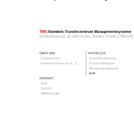
TMS
Steinbeis-Transferzentrum Managementsysteme
Eichbühlstrasse 18, 89079 Ulm, Telefon: 07305 1799-593
ÜBER UNS
AKTUELLES
Kompetenzen
Produktentstehung
konkreteThemen von A...Z
Prozess-Reifegrad
Managementsysteme
KVP
KONTAKT
AGB
DSGVO
IMPRESSUM