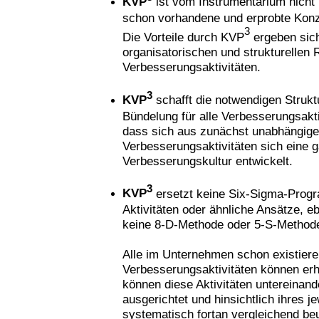
KVP
ist vom Instrumentarium nicht 
schon vorhandene und erprobte Kon
3
Die Vorteile durch KVP
ergeben sic
organisatorischen und strukturellen 
Verbesserungsaktivitäten.
3
KVP
schafft die notwendigen Strukt
Bündelung für alle Verbesserungsaktiv
dass sich aus zunächst unabhängig
Verbesserungsaktivitäten sich eine g
Verbesserungskultur entwickelt.
3
KVP
ersetzt keine Six-Sigma-Prog
Aktivitäten oder ähnliche Ansätze, e
keine 8-D-Methode oder 5-S-Method
Alle im Unternehmen schon existier
Verbesserungsaktivitäten können erha
können diese Aktivitäten untereinan
ausgerichtet und hinsichtlich ihres j
systematisch fortan vergleichend beu