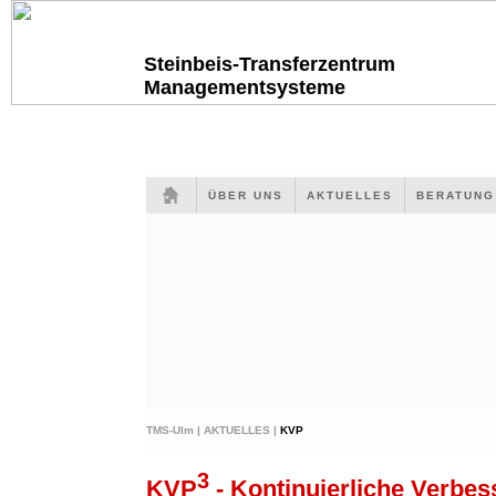
Steinbeis-Transferzentrum
Managementsysteme
ÜBER UNS
AKTUELLES
BERATUN
TMS-Ulm |
AKTUELLES |
KVP
3
KVP
- Kontinuierliche Verbes