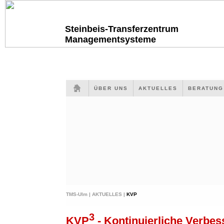
Steinbeis-Transferzentrum
Managementsysteme
ÜBER UNS
AKTUELLES
BERATUN
TMS-Ulm |
AKTUELLES |
KVP
3
KVP
- Kontinuierliche Verbes