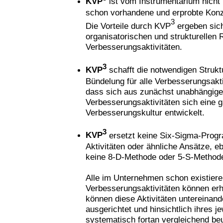
KVP
ist vom Instrumentarium nicht 
schon vorhandene und erprobte Kon
3
Die Vorteile durch KVP
ergeben sic
organisatorischen und strukturellen 
Verbesserungsaktivitäten.
3
KVP
schafft die notwendigen Strukt
Bündelung für alle Verbesserungsaktiv
dass sich aus zunächst unabhängig
Verbesserungsaktivitäten sich eine g
Verbesserungskultur entwickelt.
3
KVP
ersetzt keine Six-Sigma-Prog
Aktivitäten oder ähnliche Ansätze, e
keine 8-D-Methode oder 5-S-Method
Alle im Unternehmen schon existier
Verbesserungsaktivitäten können erha
können diese Aktivitäten untereinan
ausgerichtet und hinsichtlich ihres j
systematisch fortan vergleichend beu