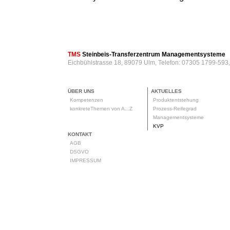
TMS
Steinbeis-Transferzentrum Managementsysteme
Eichbühlstrasse 18, 89079 Ulm, Telefon: 07305 1799-593
ÜBER UNS
AKTUELLES
Kompetenzen
Produktentstehung
konkreteThemen von A...Z
Prozess-Reifegrad
Managementsysteme
KVP
KONTAKT
AGB
DSGVO
IMPRESSUM