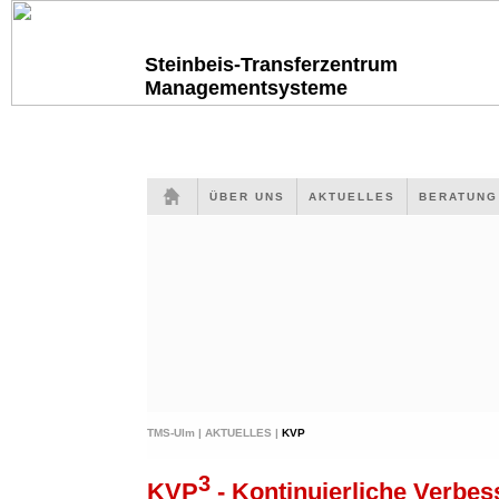
Steinbeis-Transferzentrum
Managementsysteme
ÜBER UNS
AKTUELLES
BERATUN
TMS-Ulm |
AKTUELLES |
KVP
3
KVP
- Kontinuierliche Verbes