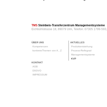
TMS
Steinbeis-Transferzentrum Managementsysteme
Eichbühlstrasse 18, 89079 Ulm, Telefon: 07305 1799-593
ÜBER UNS
AKTUELLES
Kompetenzen
Produktentstehung
konkreteThemen von A...Z
Prozess-Reifegrad
Managementsysteme
KVP
KONTAKT
AGB
DSGVO
IMPRESSUM