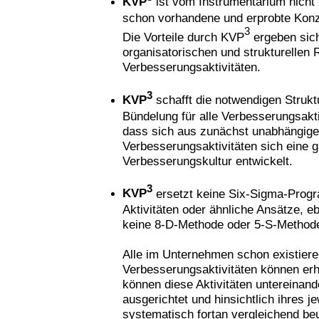
KVP
ist vom Instrumentarium nicht 
schon vorhandene und erprobte Kon
3
Die Vorteile durch KVP
ergeben sic
organisatorischen und strukturellen 
Verbesserungsaktivitäten.
3
KVP
schafft die notwendigen Strukt
Bündelung für alle Verbesserungsaktiv
dass sich aus zunächst unabhängig
Verbesserungsaktivitäten sich eine g
Verbesserungskultur entwickelt.
3
KVP
ersetzt keine Six-Sigma-Prog
Aktivitäten oder ähnliche Ansätze, e
keine 8-D-Methode oder 5-S-Method
Alle im Unternehmen schon existier
Verbesserungsaktivitäten können erha
können diese Aktivitäten untereinan
ausgerichtet und hinsichtlich ihres j
systematisch fortan vergleichend beu