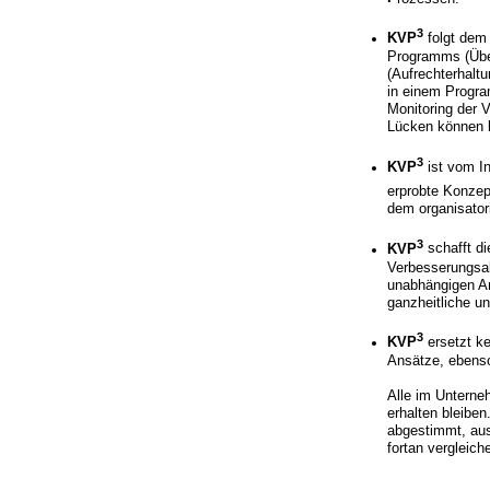
3
KVP
folgt dem
Programms (Über
(Aufrechterhalt
in einem Progra
Monitoring der 
Lücken können be
3
KVP
ist vom In
erprobte Konzep
dem organisator
3
KVP
schafft d
Verbesserungsak
unabhängigen An
ganzheitliche u
3
KVP
ersetzt k
Ansätze, ebenso
Alle im Unterne
erhalten bleiben
abgestimmt, aus
fortan vergleich