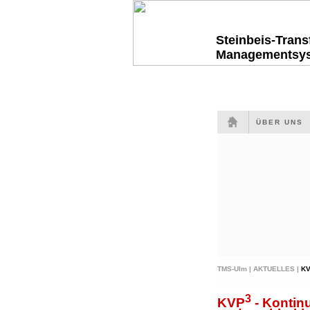
Steinbeis-Tran
Managementsy
ÜBER UNS
TMS-Ulm |
AKTUELLES |
K
3
KVP
- Kontinu