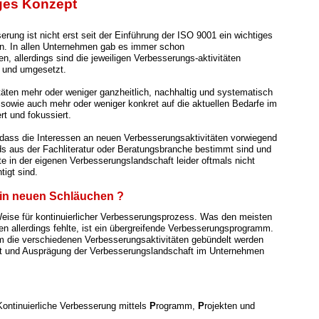
ges Konzept
erung ist nicht erst seit der Einführung der ISO 9001 ein wichtiges
. In allen Unternehmen gab es immer schon
n, allerdings sind die jeweiligen Verbesserungs-aktivitäten
t und umgesetzt.
itäten mehr oder weniger ganzheitlich, nachhaltig und systematisch
, sowie auch mehr oder weniger konkret auf die aktuellen Bedarfe im
rt und fokussiert.
dass die Interessen an neuen Verbesserungsaktivitäten vorwie
gend
ds aus der Fachliteratur oder Beratungsbranche bestimmt sind und
te in der eigenen Verbesserungslandschaft leider oftmals nicht
tigt sind.
n in neuen Schläuchen ?
eise für kontinuierlicher Verbesserungsprozess. Was den meisten
 allerdings fehlte, ist ein übergreifende Verbesserungsprogramm.
 die verschiedenen Verbesserungsaktivitäten gebündelt werden
t und Ausprägung der Verbesserungslandschaft im Unternehmen
 Kontinuierliche Verbesserung mittels
P
rogramm,
P
rojekten und