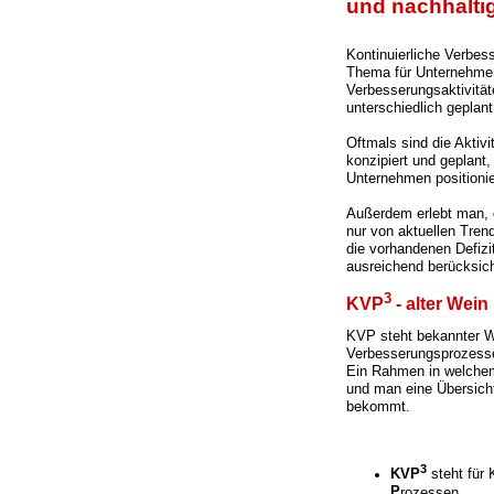
und nachhalti
Kontinuierliche Verbess
Thema für Unternehmen
Verbesserungsaktivitäte
unterschiedlich geplan
Oftmals sind die Aktiv
konzipiert und geplant
Unternehmen positionie
Außerdem erlebt man, 
nur von aktuellen Tren
die vorhandenen Defizi
ausreichend berücksich
3
KVP
- alter Wei
KVP steht bekannter W
Verbesserungsprozessen
Ein Rahmen in welchem
und man eine Übersich
bekommt.
3
KVP
steht für
P
rozessen.