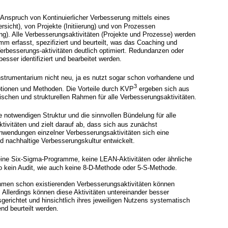
 Anspruch von Kontinuierlicher Verbesserung mittels eines
sicht), von Projekte (Initiierung) und von Prozessen
ung). Alle Verbesserungsaktivitäten (Projekte und Prozesse) werden
mm erfasst, spezifiziert und beurteilt, was das Coaching und
Verbesserungs-aktivitäten deutlich optimiert. Redundanzen oder
sser identifiziert und bearbeitet werden.
strumentarium nicht neu, ja es nutzt sogar schon vorhandene und
3
tionen und Methoden. Die Vorteile durch KVP
ergeben sich aus
ischen und strukturellen Rahmen für alle Verbesserungsaktivitäten.
ie notwendigen Struktur und die sinnvollen Bündelung für alle
tivitäten und zielt darauf ab, dass sich aus zunächst
wendungen einzelner Verbesserungsaktivitäten sich eine
nd nachhaltige Verbesserungskultur entwickelt.
eine Six-Sigma-Programme, keine LEAN-Aktivitäten oder ähnliche
 kein Audit, wie auch keine 8-D-Methode oder 5-S-Methode.
hmen schon existierenden Verbesserungsaktivitäten können
. Allerdings können diese Aktivitäten untereinander besser
gerichtet und hinsichtlich ihres jeweiligen Nutzens systematisch
end beurteilt werden.