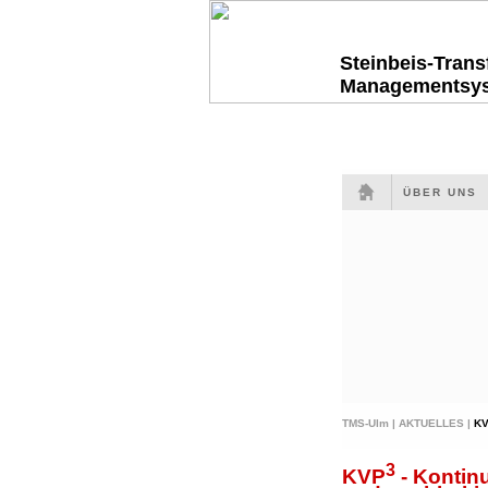
Steinbeis-Tran
Managementsy
ÜBER UNS
TMS-Ulm |
AKTUELLES |
K
3
KVP
- Kontinu