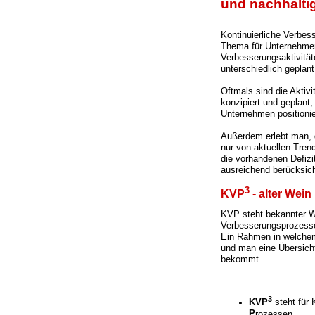
und nachhalti
Kontinuierliche Verbess
Thema für Unternehmen
Verbesserungsaktivitäte
unterschiedlich geplan
Oftmals sind die Aktiv
konzipiert und geplant
Unternehmen positionie
Außerdem erlebt man, 
nur von aktuellen Tren
die vorhandenen Defizi
ausreichend berücksich
3
KVP
- alter Wei
KVP steht bekannter W
Verbesserungsprozessen
Ein Rahmen in welchem
und man eine Übersich
bekommt.
3
KVP
steht für
P
rozessen.