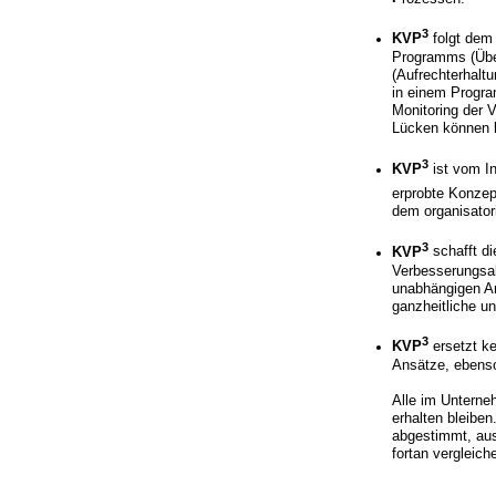
3
KVP
folgt dem
Programms (Über
(Aufrechterhalt
in einem Progra
Monitoring der 
Lücken können be
3
KVP
ist vom In
erprobte Konzep
dem organisator
3
KVP
schafft d
Verbesserungsak
unabhängigen An
ganzheitliche u
3
KVP
ersetzt k
Ansätze, ebenso
Alle im Unterne
erhalten bleiben
abgestimmt, aus
fortan vergleich