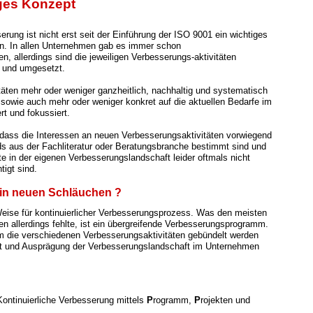
ges Konzept
erung ist nicht erst seit der Einführung der ISO 9001 ein wichtiges
. In allen Unternehmen gab es immer schon
n, allerdings sind die jeweiligen Verbesserungs-aktivitäten
t und umgesetzt.
itäten mehr oder weniger ganzheitlich, nachhaltig und systematisch
, sowie auch mehr oder weniger konkret auf die aktuellen Bedarfe im
rt und fokussiert.
dass die Interessen an neuen Verbesserungsaktivitäten vorwie
gend
ds aus der Fachliteratur oder Beratungsbranche bestimmt sind und
te in der eigenen Verbesserungslandschaft leider oftmals nicht
tigt sind.
n in neuen Schläuchen ?
eise für kontinuierlicher Verbesserungsprozess. Was den meisten
 allerdings fehlte, ist ein übergreifende Verbesserungsprogramm.
 die verschiedenen Verbesserungsaktivitäten gebündelt werden
t und Ausprägung der Verbesserungslandschaft im Unternehmen
 Kontinuierliche Verbesserung mittels
P
rogramm,
P
rojekten und