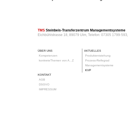
TMS
Steinbeis-Transferzentrum Managementsysteme
Eichbühlstrasse 18, 89079 Ulm, Telefon: 07305 1799-593
ÜBER UNS
AKTUELLES
Kompetenzen
Produktentstehung
konkreteThemen von A...Z
Prozess-Reifegrad
Managementsysteme
KVP
KONTAKT
AGB
DSGVO
IMPRESSUM