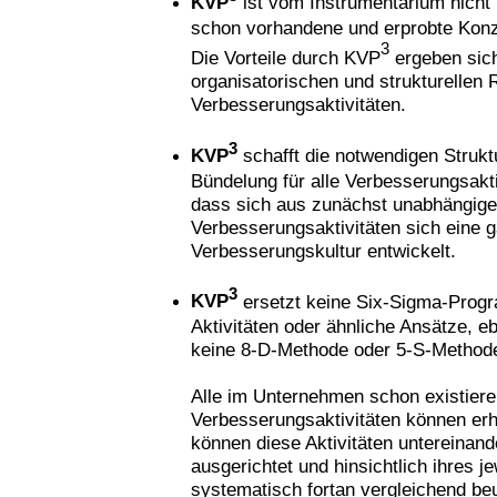
KVP
ist vom Instrumentarium nicht 
schon vorhandene und erprobte Kon
3
Die Vorteile durch KVP
ergeben sic
organisatorischen und strukturellen 
Verbesserungsaktivitäten.
3
KVP
schafft die notwendigen Strukt
Bündelung für alle Verbesserungsaktiv
dass sich aus zunächst unabhängig
Verbesserungsaktivitäten sich eine g
Verbesserungskultur entwickelt.
3
KVP
ersetzt keine Six-Sigma-Prog
Aktivitäten oder ähnliche Ansätze, e
keine 8-D-Methode oder 5-S-Method
Alle im Unternehmen schon existier
Verbesserungsaktivitäten können erha
können diese Aktivitäten untereinan
ausgerichtet und hinsichtlich ihres j
systematisch fortan vergleichend beu