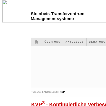
Steinbeis-Transferzentrum
Managementsysteme
ÜBER UNS
AKTUELLES
BERATUN
TMS-Ulm |
AKTUELLES |
KVP
3
KVP
- Kontinuierliche Verbes