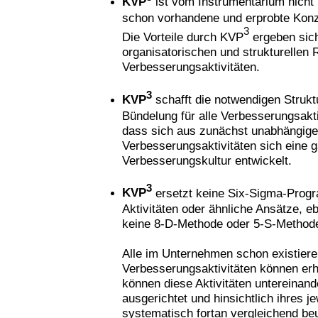
KVP
ist vom Instrumentarium nicht 
schon vorhandene und erprobte Kon
3
Die Vorteile durch KVP
ergeben sic
organisatorischen und strukturellen 
Verbesserungsaktivitäten.
3
KVP
schafft die notwendigen Strukt
Bündelung für alle Verbesserungsaktiv
dass sich aus zunächst unabhängig
Verbesserungsaktivitäten sich eine g
Verbesserungskultur entwickelt.
3
KVP
ersetzt keine Six-Sigma-Prog
Aktivitäten oder ähnliche Ansätze, e
keine 8-D-Methode oder 5-S-Method
Alle im Unternehmen schon existier
Verbesserungsaktivitäten können erha
können diese Aktivitäten untereinan
ausgerichtet und hinsichtlich ihres j
systematisch fortan vergleichend beu