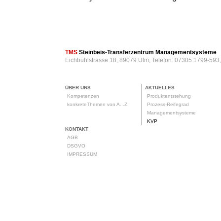
TMS
Steinbeis-Transferzentrum Managementsysteme
Eichbühlstrasse 18, 89079 Ulm, Telefon: 07305 1799-593
ÜBER UNS
AKTUELLES
Kompetenzen
Produktentstehung
konkreteThemen von A...Z
Prozess-Reifegrad
Managementsysteme
KVP
KONTAKT
AGB
DSGVO
IMPRESSUM