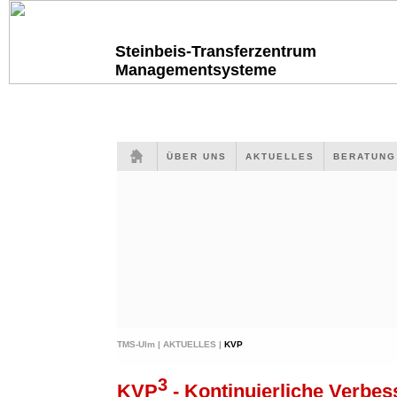
Steinbeis-Transferzentrum
Managementsysteme
ÜBER UNS
AKTUELLES
BERATUN
TMS-Ulm |
AKTUELLES |
KVP
3
KVP
- Kontinuierliche Verbes