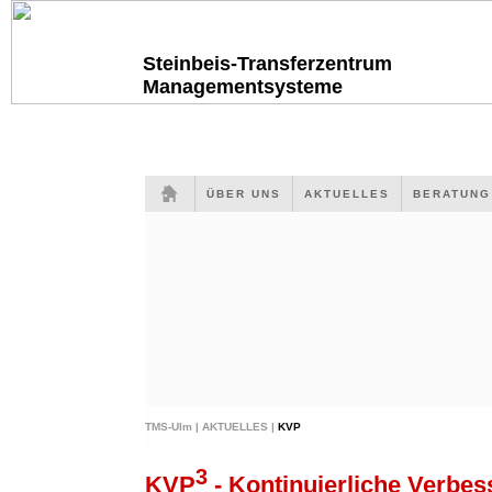
Steinbeis-Transferzentrum
Managementsysteme
ÜBER UNS
AKTUELLES
BERATUN
TMS-Ulm |
AKTUELLES |
KVP
3
KVP
- Kontinuierliche Verbes