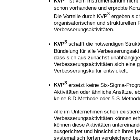
KVP
ist vom Instrumentarium nicht 
schon vorhandene und erprobte Kon
3
Die Vorteile durch KVP
ergeben sic
organisatorischen und strukturellen 
Verbesserungsaktivitäten.
3
KVP
schafft die notwendigen Strukt
Bündelung für alle Verbesserungsaktiv
dass sich aus zunächst unabhängig
Verbesserungsaktivitäten sich eine g
Verbesserungskultur entwickelt.
3
KVP
ersetzt keine Six-Sigma-Prog
Aktivitäten oder ähnliche Ansätze, e
keine 8-D-Methode oder 5-S-Method
Alle im Unternehmen schon existier
Verbesserungsaktivitäten können erha
können diese Aktivitäten untereinan
ausgerichtet und hinsichtlich ihres j
systematisch fortan vergleichend beu