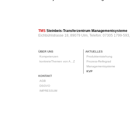
TMS
Steinbeis-Transferzentrum Managementsysteme
Eichbühlstrasse 18, 89079 Ulm, Telefon: 07305 1799-593
ÜBER UNS
AKTUELLES
Kompetenzen
Produktentstehung
konkreteThemen von A...Z
Prozess-Reifegrad
Managementsysteme
KVP
KONTAKT
AGB
DSGVO
IMPRESSUM