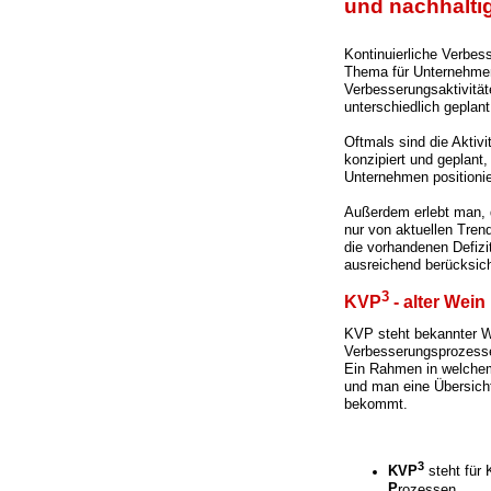
und nachhalti
Kontinuierliche Verbess
Thema für Unternehmen
Verbesserungsaktivitäte
unterschiedlich geplan
Oftmals sind die Aktiv
konzipiert und geplant
Unternehmen positionie
Außerdem erlebt man, 
nur von aktuellen Tren
die vorhandenen Defizi
ausreichend berücksich
3
KVP
- alter Wei
KVP steht bekannter W
Verbesserungsprozessen
Ein Rahmen in welchem
und man eine Übersich
bekommt.
3
KVP
steht für
P
rozessen.