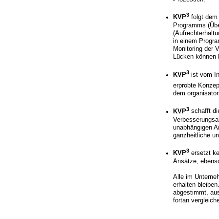
3
KVP
folgt dem
Programms (Über
(Aufrechterhalt
in einem Progra
Monitoring der 
Lücken können be
3
KVP
ist vom In
erprobte Konzep
dem organisator
3
KVP
schafft d
Verbesserungsak
unabhängigen An
ganzheitliche u
3
KVP
ersetzt k
Ansätze, ebenso
Alle im Unterne
erhalten bleiben
abgestimmt, aus
fortan vergleich