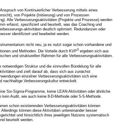
 Anspruch von Kontinuierlicher Verbesserung mittels eines
sicht), von Projekte (Initiierung) und von Prozessen
ung). Alle Verbesserungsaktivitäten (Projekte und Prozesse) werden
mm erfasst, spezifiziert und beurteilt, was das Coaching und
Verbesserungs-aktivitäten deutlich optimiert. Redundanzen oder
sser identifiziert und bearbeitet werden.
strumentarium nicht neu, ja es nutzt sogar schon vorhandene und
3
tionen und Methoden. Die Vorteile durch KVP
ergeben sich aus
ischen und strukturellen Rahmen für alle Verbesserungsaktivitäten.
ie notwendigen Struktur und die sinnvollen Bündelung für alle
tivitäten und zielt darauf ab, dass sich aus zunächst
wendungen einzelner Verbesserungsaktivitäten sich eine
nd nachhaltige Verbesserungskultur entwickelt.
eine Six-Sigma-Programme, keine LEAN-Aktivitäten oder ähnliche
 kein Audit, wie auch keine 8-D-Methode oder 5-S-Methode.
hmen schon existierenden Verbesserungsaktivitäten können
. Allerdings können diese Aktivitäten untereinander besser
gerichtet und hinsichtlich ihres jeweiligen Nutzens systematisch
end beurteilt werden.