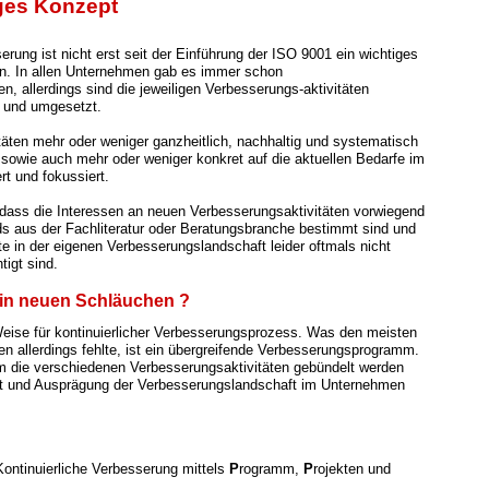
ges Konzept
erung ist nicht erst seit der Einführung der ISO 9001 ein wichtiges
. In allen Unternehmen gab es immer schon
n, allerdings sind die jeweiligen Verbesserungs-aktivitäten
t und umgesetzt.
itäten mehr oder weniger ganzheitlich, nachhaltig und systematisch
, sowie auch mehr oder weniger konkret auf die aktuellen Bedarfe im
rt und fokussiert.
dass die Interessen an neuen Verbesserungsaktivitäten vorwie
gend
ds aus der Fachliteratur oder Beratungsbranche bestimmt sind und
te in der eigenen Verbesserungslandschaft leider oftmals nicht
tigt sind.
n in neuen Schläuchen ?
eise für kontinuierlicher Verbesserungsprozess. Was den meisten
 allerdings fehlte, ist ein übergreifende Verbesserungsprogramm.
 die verschiedenen Verbesserungsaktivitäten gebündelt werden
t und Ausprägung der Verbesserungslandschaft im Unternehmen
 Kontinuierliche Verbesserung mittels
P
rogramm,
P
rojekten und