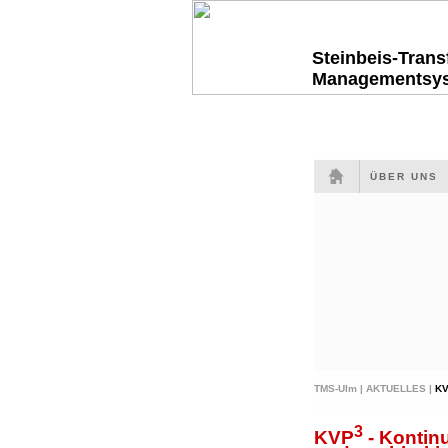
Steinbeis-Tran
Managementsy
ÜBER UNS
TMS-Ulm |
AKTUELLES |
K
3
KVP
- Kontinu