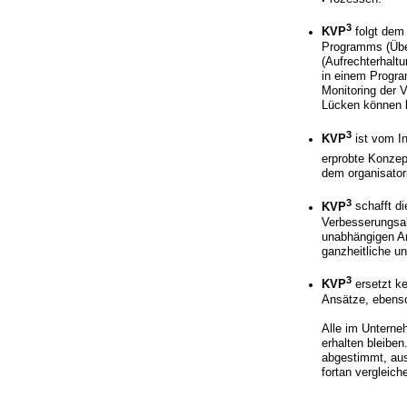
3
KVP
folgt dem
Programms (Über
(Aufrechterhalt
in einem Progra
Monitoring der 
Lücken können be
3
KVP
ist vom In
erprobte Konzep
dem organisator
3
KVP
schafft d
Verbesserungsak
unabhängigen An
ganzheitliche u
3
KVP
ersetzt k
Ansätze, ebenso
Alle im Unterne
erhalten bleiben
abgestimmt, aus
fortan vergleich