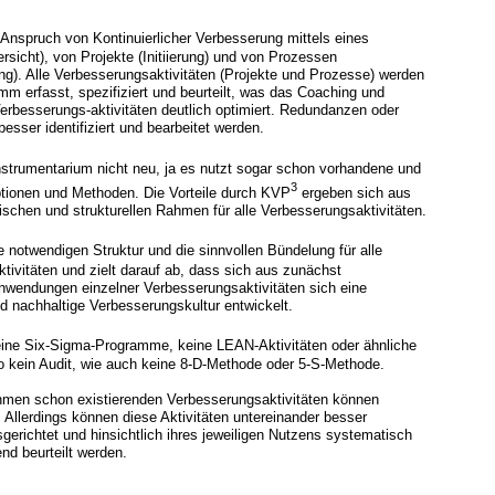
 Anspruch von Kontinuierlicher Verbesserung mittels eines
sicht), von Projekte (Initiierung) und von Prozessen
ung). Alle Verbesserungsaktivitäten (Projekte und Prozesse) werden
mm erfasst, spezifiziert und beurteilt, was das Coaching und
Verbesserungs-aktivitäten deutlich optimiert. Redundanzen oder
sser identifiziert und bearbeitet werden.
strumentarium nicht neu, ja es nutzt sogar schon vorhandene und
3
tionen und Methoden. Die Vorteile durch KVP
ergeben sich aus
ischen und strukturellen Rahmen für alle Verbesserungsaktivitäten.
ie notwendigen Struktur und die sinnvollen Bündelung für alle
tivitäten und zielt darauf ab, dass sich aus zunächst
wendungen einzelner Verbesserungsaktivitäten sich eine
nd nachhaltige Verbesserungskultur entwickelt.
eine Six-Sigma-Programme, keine LEAN-Aktivitäten oder ähnliche
 kein Audit, wie auch keine 8-D-Methode oder 5-S-Methode.
hmen schon existierenden Verbesserungsaktivitäten können
. Allerdings können diese Aktivitäten untereinander besser
gerichtet und hinsichtlich ihres jeweiligen Nutzens systematisch
end beurteilt werden.