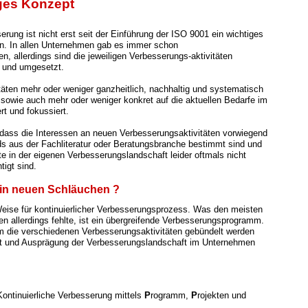
ges Konzept
erung ist nicht erst seit der Einführung der ISO 9001 ein wichtiges
. In allen Unternehmen gab es immer schon
n, allerdings sind die jeweiligen Verbesserungs-aktivitäten
t und umgesetzt.
itäten mehr oder weniger ganzheitlich, nachhaltig und systematisch
, sowie auch mehr oder weniger konkret auf die aktuellen Bedarfe im
rt und fokussiert.
dass die Interessen an neuen Verbesserungsaktivitäten vorwie
gend
ds aus der Fachliteratur oder Beratungsbranche bestimmt sind und
te in der eigenen Verbesserungslandschaft leider oftmals nicht
tigt sind.
n in neuen Schläuchen ?
eise für kontinuierlicher Verbesserungsprozess. Was den meisten
 allerdings fehlte, ist ein übergreifende Verbesserungsprogramm.
 die verschiedenen Verbesserungsaktivitäten gebündelt werden
t und Ausprägung der Verbesserungslandschaft im Unternehmen
 Kontinuierliche Verbesserung mittels
P
rogramm,
P
rojekten und