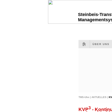
Steinbeis-Tran
Managementsy
ÜBER UNS
TMS-Ulm |
AKTUELLES |
K
3
KVP
- Kontinu