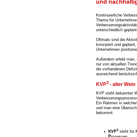
und nachhalti
Kontinuierliche Verbess
Thema für Unternehmen
Verbesserungsaktivitäte
unterschiedlich geplan
Oftmals sind die Aktiv
konzipiert und geplant
Unternehmen positionie
Außerdem erlebt man, 
nur von aktuellen Tren
die vorhandenen Defizi
ausreichend berücksich
3
KVP
- alter Wei
KVP steht bekannter W
Verbesserungsprozessen
Ein Rahmen in welchem
und man eine Übersich
bekommt.
3
KVP
steht für
P
rozessen.