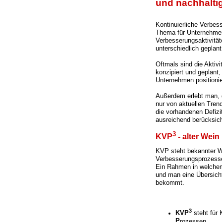
und nachhalti
Kontinuierliche Verbess
Thema für Unternehmen
Verbesserungsaktivitäte
unterschiedlich geplan
Oftmals sind die Aktiv
konzipiert und geplant
Unternehmen positionie
Außerdem erlebt man, 
nur von aktuellen Tren
die vorhandenen Defizi
ausreichend berücksich
3
KVP
- alter Wei
KVP steht bekannter W
Verbesserungsprozessen
Ein Rahmen in welchem
und man eine Übersich
bekommt.
3
KVP
steht für
P
rozessen.