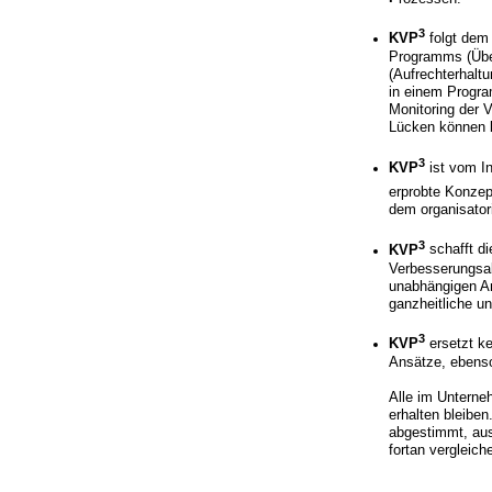
3
KVP
folgt dem
Programms (Über
(Aufrechterhalt
in einem Progra
Monitoring der 
Lücken können be
3
KVP
ist vom In
erprobte Konzep
dem organisator
3
KVP
schafft d
Verbesserungsak
unabhängigen An
ganzheitliche u
3
KVP
ersetzt k
Ansätze, ebenso
Alle im Unterne
erhalten bleiben
abgestimmt, aus
fortan vergleich