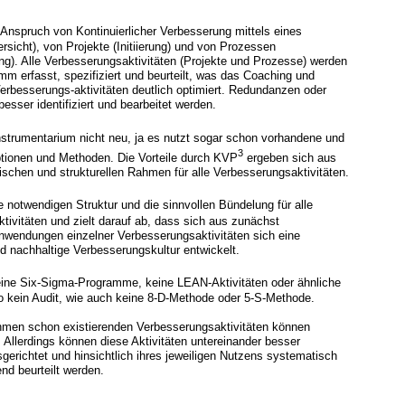
 Anspruch von Kontinuierlicher Verbesserung mittels eines
sicht), von Projekte (Initiierung) und von Prozessen
ung). Alle Verbesserungsaktivitäten (Projekte und Prozesse) werden
mm erfasst, spezifiziert und beurteilt, was das Coaching und
Verbesserungs-aktivitäten deutlich optimiert. Redundanzen oder
sser identifiziert und bearbeitet werden.
strumentarium nicht neu, ja es nutzt sogar schon vorhandene und
3
tionen und Methoden. Die Vorteile durch KVP
ergeben sich aus
ischen und strukturellen Rahmen für alle Verbesserungsaktivitäten.
ie notwendigen Struktur und die sinnvollen Bündelung für alle
tivitäten und zielt darauf ab, dass sich aus zunächst
wendungen einzelner Verbesserungsaktivitäten sich eine
nd nachhaltige Verbesserungskultur entwickelt.
eine Six-Sigma-Programme, keine LEAN-Aktivitäten oder ähnliche
 kein Audit, wie auch keine 8-D-Methode oder 5-S-Methode.
hmen schon existierenden Verbesserungsaktivitäten können
. Allerdings können diese Aktivitäten untereinander besser
gerichtet und hinsichtlich ihres jeweiligen Nutzens systematisch
end beurteilt werden.