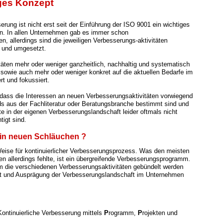
ges Konzept
erung ist nicht erst seit der Einführung der ISO 9001 ein wichtiges
. In allen Unternehmen gab es immer schon
n, allerdings sind die jeweiligen Verbesserungs-aktivitäten
t und umgesetzt.
itäten mehr oder weniger ganzheitlich, nachhaltig und systematisch
, sowie auch mehr oder weniger konkret auf die aktuellen Bedarfe im
rt und fokussiert.
dass die Interessen an neuen Verbesserungsaktivitäten vorwie
gend
ds aus der Fachliteratur oder Beratungsbranche bestimmt sind und
te in der eigenen Verbesserungslandschaft leider oftmals nicht
tigt sind.
n in neuen Schläuchen ?
eise für kontinuierlicher Verbesserungsprozess. Was den meisten
 allerdings fehlte, ist ein übergreifende Verbesserungsprogramm.
 die verschiedenen Verbesserungsaktivitäten gebündelt werden
t und Ausprägung der Verbesserungslandschaft im Unternehmen
 Kontinuierliche Verbesserung mittels
P
rogramm,
P
rojekten und