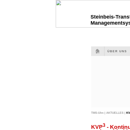
Steinbeis-Tran
Managementsy
ÜBER UNS
TMS-Ulm |
AKTUELLES |
K
3
KVP
- Kontinu