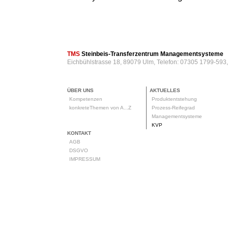
TMS
Steinbeis-Transferzentrum Managementsysteme
Eichbühlstrasse 18, 89079 Ulm, Telefon: 07305 1799-593
ÜBER UNS
AKTUELLES
Kompetenzen
Produktentstehung
konkreteThemen von A...Z
Prozess-Reifegrad
Managementsysteme
KVP
KONTAKT
AGB
DSGVO
IMPRESSUM