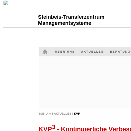
Steinbeis-Transferzentrum
Managementsysteme
ÜBER UNS
AKTUELLES
BERATUN
TMS-Ulm |
AKTUELLES |
KVP
3
KVP
- Kontinuierliche Verbes