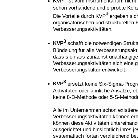
KVP
ist vom Instrumentarium nicht 
schon vorhandene und erprobte Kon
3
Die Vorteile durch KVP
ergeben sic
organisatorischen und strukturellen 
Verbesserungsaktivitäten.
3
KVP
schafft die notwendigen Strukt
Bündelung für alle Verbesserungsaktiv
dass sich aus zunächst unabhängig
Verbesserungsaktivitäten sich eine g
Verbesserungskultur entwickelt.
3
KVP
ersetzt keine Six-Sigma-Prog
Aktivitäten oder ähnliche Ansätze, e
keine 8-D-Methode oder 5-S-Method
Alle im Unternehmen schon existier
Verbesserungsaktivitäten können erha
können diese Aktivitäten untereinan
ausgerichtet und hinsichtlich ihres j
systematisch fortan vergleichend beu