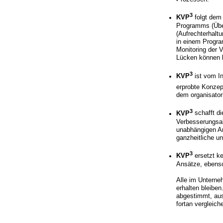
3
KVP
folgt dem
Programms (Über
(Aufrechterhalt
in einem Progra
Monitoring der 
Lücken können be
3
KVP
ist vom In
erprobte Konzep
dem organisator
3
KVP
schafft d
Verbesserungsak
unabhängigen An
ganzheitliche u
3
KVP
ersetzt k
Ansätze, ebenso
Alle im Unterne
erhalten bleiben
abgestimmt, aus
fortan vergleich