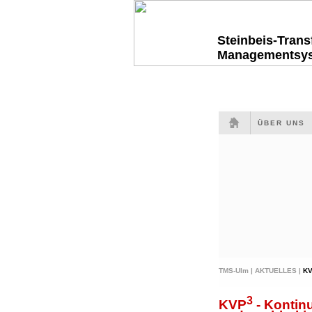
Steinbeis-Tran
Managementsy
ÜBER UNS
TMS-Ulm |
AKTUELLES |
K
3
KVP
- Kontinu