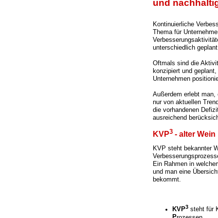
und nachhalti
Kontinuierliche Verbess
Thema für Unternehmen
Verbesserungsaktivitäte
unterschiedlich geplan
Oftmals sind die Aktiv
konzipiert und geplant
Unternehmen positionie
Außerdem erlebt man, 
nur von aktuellen Tren
die vorhandenen Defizi
ausreichend berücksich
3
KVP
- alter Wei
KVP steht bekannter W
Verbesserungsprozessen
Ein Rahmen in welchem
und man eine Übersich
bekommt.
3
KVP
steht für
P
rozessen.