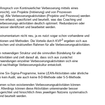
 Anspruch von Kontinuierlicher Verbesserung mittels eines
sicht), von Projekte (Initiierung) und von Prozessen
ung). Alle Verbesserungsaktivitäten (Projekte und Prozesse) werden
mm erfasst, spezifiziert und beurteilt, was das Coaching und
Verbesserungs-aktivitäten deutlich optimiert. Redundanzen oder
sser identifiziert und bearbeitet werden.
strumentarium nicht neu, ja es nutzt sogar schon vorhandene und
3
tionen und Methoden. Die Vorteile durch KVP
ergeben sich aus
ischen und strukturellen Rahmen für alle Verbesserungsaktivitäten.
ie notwendigen Struktur und die sinnvollen Bündelung für alle
tivitäten und zielt darauf ab, dass sich aus zunächst
wendungen einzelner Verbesserungsaktivitäten sich eine
nd nachhaltige Verbesserungskultur entwickelt.
eine Six-Sigma-Programme, keine LEAN-Aktivitäten oder ähnliche
 kein Audit, wie auch keine 8-D-Methode oder 5-S-Methode.
hmen schon existierenden Verbesserungsaktivitäten können
. Allerdings können diese Aktivitäten untereinander besser
gerichtet und hinsichtlich ihres jeweiligen Nutzens systematisch
end beurteilt werden.