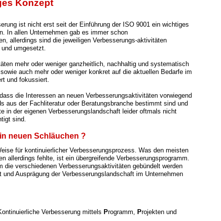
ges Konzept
erung ist nicht erst seit der Einführung der ISO 9001 ein wichtiges
. In allen Unternehmen gab es immer schon
n, allerdings sind die jeweiligen Verbesserungs-aktivitäten
t und umgesetzt.
itäten mehr oder weniger ganzheitlich, nachhaltig und systematisch
, sowie auch mehr oder weniger konkret auf die aktuellen Bedarfe im
rt und fokussiert.
dass die Interessen an neuen Verbesserungsaktivitäten vorwie
gend
ds aus der Fachliteratur oder Beratungsbranche bestimmt sind und
te in der eigenen Verbesserungslandschaft leider oftmals nicht
tigt sind.
n in neuen Schläuchen ?
eise für kontinuierlicher Verbesserungsprozess. Was den meisten
 allerdings fehlte, ist ein übergreifende Verbesserungsprogramm.
 die verschiedenen Verbesserungsaktivitäten gebündelt werden
t und Ausprägung der Verbesserungslandschaft im Unternehmen
 Kontinuierliche Verbesserung mittels
P
rogramm,
P
rojekten und