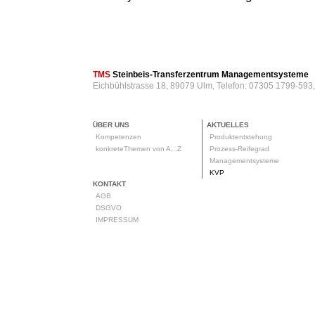
TMS
Steinbeis-Transferzentrum Managementsysteme
Eichbühlstrasse 18, 89079 Ulm, Telefon: 07305 1799-593
ÜBER UNS
AKTUELLES
Kompetenzen
Produktentstehung
konkreteThemen von A...Z
Prozess-Reifegrad
Managementsysteme
KVP
KONTAKT
AGB
DSGVO
IMPRESSUM