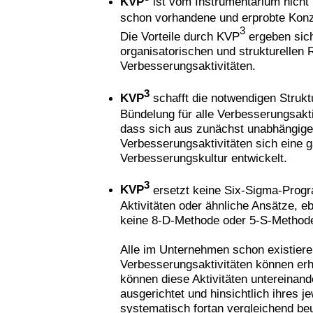
KVP
ist vom Instrumentarium nicht 
schon vorhandene und erprobte Kon
3
Die Vorteile durch KVP
ergeben sic
organisatorischen und strukturellen 
Verbesserungsaktivitäten.
3
KVP
schafft die notwendigen Strukt
Bündelung für alle Verbesserungsaktiv
dass sich aus zunächst unabhängig
Verbesserungsaktivitäten sich eine g
Verbesserungskultur entwickelt.
3
KVP
ersetzt keine Six-Sigma-Prog
Aktivitäten oder ähnliche Ansätze, e
keine 8-D-Methode oder 5-S-Method
Alle im Unternehmen schon existier
Verbesserungsaktivitäten können erha
können diese Aktivitäten untereinan
ausgerichtet und hinsichtlich ihres j
systematisch fortan vergleichend beu