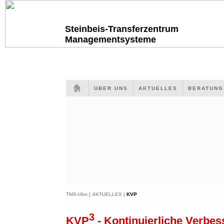
Steinbeis-Transferzentrum
Managementsysteme
ÜBER UNS
AKTUELLES
BERATUN
TMS-Ulm |
AKTUELLES |
KVP
3
KVP
- Kontinuierliche Verbes