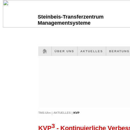
Steinbeis-Transferzentrum
Managementsysteme
ÜBER UNS
AKTUELLES
BERATUN
TMS-Ulm |
AKTUELLES |
KVP
3
KVP
- Kontinuierliche Verbes