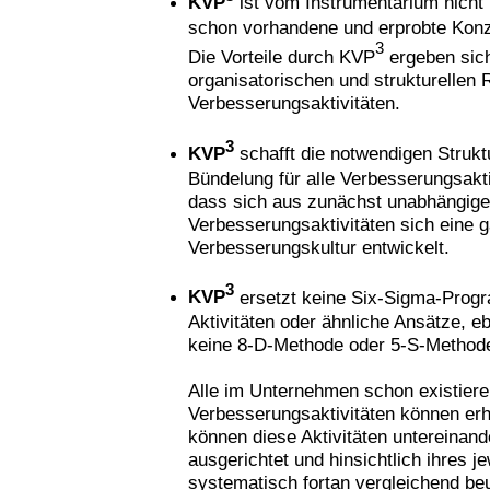
KVP
ist vom Instrumentarium nicht 
schon vorhandene und erprobte Kon
3
Die Vorteile durch KVP
ergeben sic
organisatorischen und strukturellen 
Verbesserungsaktivitäten.
3
KVP
schafft die notwendigen Strukt
Bündelung für alle Verbesserungsaktiv
dass sich aus zunächst unabhängig
Verbesserungsaktivitäten sich eine g
Verbesserungskultur entwickelt.
3
KVP
ersetzt keine Six-Sigma-Prog
Aktivitäten oder ähnliche Ansätze, e
keine 8-D-Methode oder 5-S-Method
Alle im Unternehmen schon existier
Verbesserungsaktivitäten können erha
können diese Aktivitäten untereinan
ausgerichtet und hinsichtlich ihres j
systematisch fortan vergleichend beu