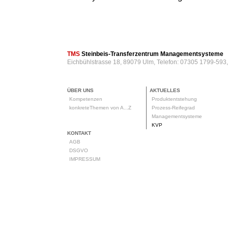
TMS
Steinbeis-Transferzentrum Managementsysteme
Eichbühlstrasse 18, 89079 Ulm, Telefon: 07305 1799-593
ÜBER UNS
AKTUELLES
Kompetenzen
Produktentstehung
konkreteThemen von A...Z
Prozess-Reifegrad
Managementsysteme
KVP
KONTAKT
AGB
DSGVO
IMPRESSUM