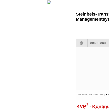
Steinbeis-Tran
Managementsy
ÜBER UNS
TMS-Ulm |
AKTUELLES |
K
3
KVP
- Kontinu