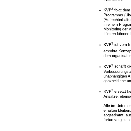
3
KVP
folgt dem
Programms (Über
(Aufrechterhalt
in einem Progra
Monitoring der 
Lücken können be
3
KVP
ist vom In
erprobte Konzep
dem organisator
3
KVP
schafft d
Verbesserungsak
unabhängigen An
ganzheitliche u
3
KVP
ersetzt k
Ansätze, ebenso
Alle im Unterne
erhalten bleiben
abgestimmt, aus
fortan vergleich