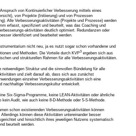
 Anspruch von Kontinuierlicher Verbesserung mittels eines
sicht), von Projekte (Initiierung) und von Prozessen
ung). Alle Verbesserungsaktivitäten (Projekte und Prozesse) werden
mm erfasst, spezifiziert und beurteilt, was das Coaching und
Verbesserungs-aktivitäten deutlich optimiert. Redundanzen oder
sser identifiziert und bearbeitet werden.
strumentarium nicht neu, ja es nutzt sogar schon vorhandene und
3
tionen und Methoden. Die Vorteile durch KVP
ergeben sich aus
ischen und strukturellen Rahmen für alle Verbesserungsaktivitäten.
ie notwendigen Struktur und die sinnvollen Bündelung für alle
tivitäten und zielt darauf ab, dass sich aus zunächst
wendungen einzelner Verbesserungsaktivitäten sich eine
nd nachhaltige Verbesserungskultur entwickelt.
eine Six-Sigma-Programme, keine LEAN-Aktivitäten oder ähnliche
 kein Audit, wie auch keine 8-D-Methode oder 5-S-Methode.
hmen schon existierenden Verbesserungsaktivitäten können
. Allerdings können diese Aktivitäten untereinander besser
gerichtet und hinsichtlich ihres jeweiligen Nutzens systematisch
end beurteilt werden.