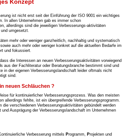
ges Konzept
erung ist nicht erst seit der Einführung der ISO 9001 ein wichtiges
. In allen Unternehmen gab es immer schon
n, allerdings sind die jeweiligen Verbesserungs-aktivitäten
t und umgesetzt.
itäten mehr oder weniger ganzheitlich, nachhaltig und systematisch
, sowie auch mehr oder weniger konkret auf die aktuellen Bedarfe im
rt und fokussiert.
dass die Interessen an neuen Verbesserungsaktivitäten vorwie
gend
ds aus der Fachliteratur oder Beratungsbranche bestimmt sind und
te in der eigenen Verbesserungslandschaft leider oftmals nicht
tigt sind.
n in neuen Schläuchen ?
eise für kontinuierlicher Verbesserungsprozess. Was den meisten
 allerdings fehlte, ist ein übergreifende Verbesserungsprogramm.
 die verschiedenen Verbesserungsaktivitäten gebündelt werden
t und Ausprägung der Verbesserungslandschaft im Unternehmen
 Kontinuierliche Verbesserung mittels
P
rogramm,
P
rojekten und