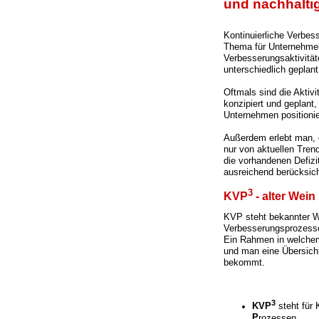
und nachhalti
Kontinuierliche Verbess
Thema für Unternehmen
Verbesserungsaktivitäte
unterschiedlich geplan
Oftmals sind die Aktiv
konzipiert und geplant
Unternehmen positionie
Außerdem erlebt man, 
nur von aktuellen Tren
die vorhandenen Defizi
ausreichend berücksich
3
KVP
- alter Wei
KVP steht bekannter W
Verbesserungsprozessen
Ein Rahmen in welchem
und man eine Übersich
bekommt.
3
KVP
steht für
P
rozessen.