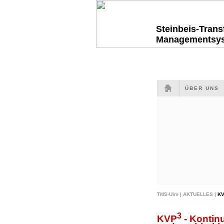
Steinbeis-Tran
Managementsy
ÜBER UNS
TMS-Ulm |
AKTUELLES |
K
3
KVP
- Kontinu