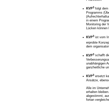
3
KVP
folgt dem
Programms (Über
(Aufrechterhalt
in einem Progra
Monitoring der 
Lücken können be
3
KVP
ist vom In
erprobte Konzep
dem organisator
3
KVP
schafft d
Verbesserungsak
unabhängigen An
ganzheitliche u
3
KVP
ersetzt k
Ansätze, ebenso
Alle im Unterne
erhalten bleiben
abgestimmt, aus
fortan vergleich