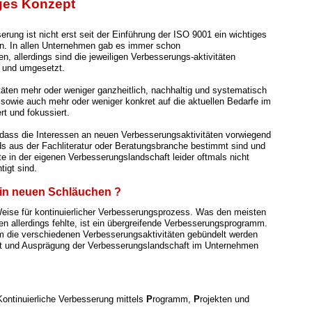
ges Konzept
erung ist nicht erst seit der Einführung der ISO 9001 ein wichtiges
. In allen Unternehmen gab es immer schon
n, allerdings sind die jeweiligen Verbesserungs-aktivitäten
t und umgesetzt.
itäten mehr oder weniger ganzheitlich, nachhaltig und systematisch
, sowie auch mehr oder weniger konkret auf die aktuellen Bedarfe im
rt und fokussiert.
dass die Interessen an neuen Verbesserungsaktivitäten vorwie
gend
ds aus der Fachliteratur oder Beratungsbranche bestimmt sind und
te in der eigenen Verbesserungslandschaft leider oftmals nicht
tigt sind.
n in neuen Schläuchen ?
eise für kontinuierlicher Verbesserungsprozess. Was den meisten
 allerdings fehlte, ist ein übergreifende Verbesserungsprogramm.
 die verschiedenen Verbesserungsaktivitäten gebündelt werden
t und Ausprägung der Verbesserungslandschaft im Unternehmen
 Kontinuierliche Verbesserung mittels
P
rogramm,
P
rojekten und