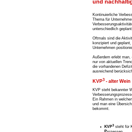
und nachhalti
Kontinuierliche Verbess
Thema für Unternehmen
Verbesserungsaktivitäte
unterschiedlich geplan
Oftmals sind die Aktiv
konzipiert und geplant
Unternehmen positionie
Außerdem erlebt man, 
nur von aktuellen Tren
die vorhandenen Defizi
ausreichend berücksich
3
KVP
- alter Wei
KVP steht bekannter W
Verbesserungsprozessen
Ein Rahmen in welchem
und man eine Übersich
bekommt.
3
KVP
steht für
P
rozessen.