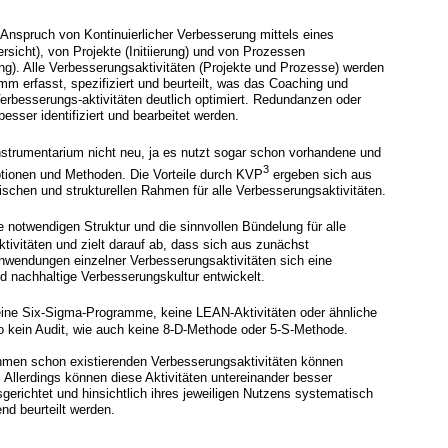
 Anspruch von Kontinuierlicher Verbesserung mittels eines
sicht), von Projekte (Initiierung) und von Prozessen
ung). Alle Verbesserungsaktivitäten (Projekte und Prozesse) werden
mm erfasst, spezifiziert und beurteilt, was das Coaching und
Verbesserungs-aktivitäten deutlich optimiert. Redundanzen oder
sser identifiziert und bearbeitet werden.
strumentarium nicht neu, ja es nutzt sogar schon vorhandene und
3
tionen und Methoden. Die Vorteile durch KVP
ergeben sich aus
ischen und strukturellen Rahmen für alle Verbesserungsaktivitäten.
ie notwendigen Struktur und die sinnvollen Bündelung für alle
tivitäten und zielt darauf ab, dass sich aus zunächst
wendungen einzelner Verbesserungsaktivitäten sich eine
nd nachhaltige Verbesserungskultur entwickelt.
eine Six-Sigma-Programme, keine LEAN-Aktivitäten oder ähnliche
 kein Audit, wie auch keine 8-D-Methode oder 5-S-Methode.
hmen schon existierenden Verbesserungsaktivitäten können
. Allerdings können diese Aktivitäten untereinander besser
gerichtet und hinsichtlich ihres jeweiligen Nutzens systematisch
end beurteilt werden.