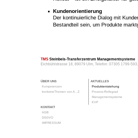
Kundenorientierung
Der kontinuierliche Dialog mit Kund
Bestandteil sein, um Produkte markt
rod
TMS
Steinbeis-Transferzentrum Managementsysteme
Eichbühlstrasse 18, 89079 Ulm, Telefon: 07305 1799-593
ÜBER UNS
AKTUELLES
Kompetenzen
Produktentstehung
konkreteThemen von A...Z
Prozess-Reifegrad
Managementsysteme
KVP
KONTAKT
AGB
DSGVO
IMPRESSUM