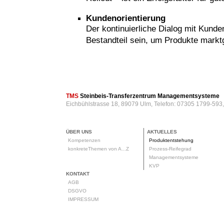
Kundenorientierung
Der kontinuierliche Dialog mit Kund
Bestandteil sein, um Produkte markt
rod
TMS
Steinbeis-Transferzentrum Managementsysteme
Eichbühlstrasse 18, 89079 Ulm, Telefon: 07305 1799-593
ÜBER UNS
AKTUELLES
Kompetenzen
Produktentstehung
konkreteThemen von A...Z
Prozess-Reifegrad
Managementsysteme
KVP
KONTAKT
AGB
DSGVO
IMPRESSUM