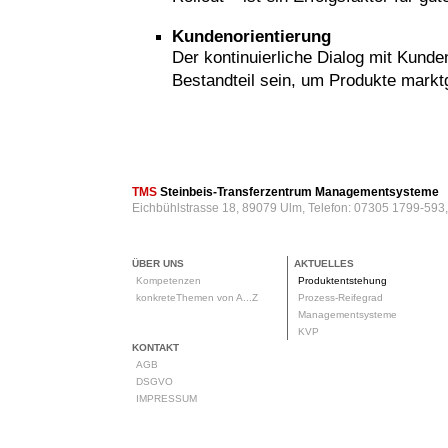
Kundenorientierung
Der kontinuierliche Dialog mit Kund
Bestandteil sein, um Produkte markt
rod
TMS
Steinbeis-Transferzentrum Managementsysteme
Eichbühlstrasse 18, 89079 Ulm, Telefon: 07305 1799-593
ÜBER UNS
AKTUELLES
Kompetenzen
Produktentstehung
konkreteThemen von A...Z
Prozess-Reifegrad
Managementsysteme
KVP
KONTAKT
AGB
DSGVO
IMPRESSUM