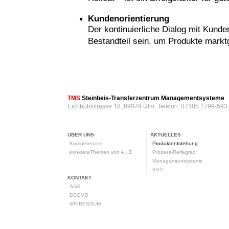
Kundenorientierung
Der kontinuierliche Dialog mit Kund
Bestandteil sein, um Produkte markt
rod
TMS
Steinbeis-Transferzentrum Managementsysteme
Eichbühlstrasse 18, 89079 Ulm, Telefon: 07305 1799-593
ÜBER UNS
AKTUELLES
Kompetenzen
Produktentstehung
konkreteThemen von A...Z
Prozess-Reifegrad
Managementsysteme
KVP
KONTAKT
AGB
DSGVO
IMPRESSUM