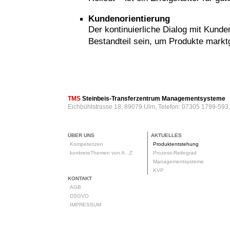
Kundenorientierung
Der kontinuierliche Dialog mit Kund
Bestandteil sein, um Produkte markt
rod
TMS
Steinbeis-Transferzentrum Managementsysteme
Eichbühlstrasse 18, 89079 Ulm, Telefon: 07305 1799-593
ÜBER UNS
AKTUELLES
Kompetenzen
Produktentstehung
konkreteThemen von A...Z
Prozess-Reifegrad
Managementsysteme
KVP
KONTAKT
AGB
DSGVO
IMPRESSUM