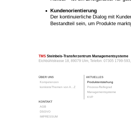
Kundenorientierung
Der kontinuierliche Dialog mit Kund
Bestandteil sein, um Produkte markt
rod
TMS
Steinbeis-Transferzentrum Managementsysteme
Eichbühlstrasse 18, 89079 Ulm, Telefon: 07305 1799-593
ÜBER UNS
AKTUELLES
Kompetenzen
Produktentstehung
konkreteThemen von A...Z
Prozess-Reifegrad
Managementsysteme
KVP
KONTAKT
AGB
DSGVO
IMPRESSUM