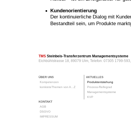
Kundenorientierung
Der kontinuierliche Dialog mit Kund
Bestandteil sein, um Produkte markt
rod
TMS
Steinbeis-Transferzentrum Managementsysteme
Eichbühlstrasse 18, 89079 Ulm, Telefon: 07305 1799-593
ÜBER UNS
AKTUELLES
Kompetenzen
Produktentstehung
konkreteThemen von A...Z
Prozess-Reifegrad
Managementsysteme
KVP
KONTAKT
AGB
DSGVO
IMPRESSUM