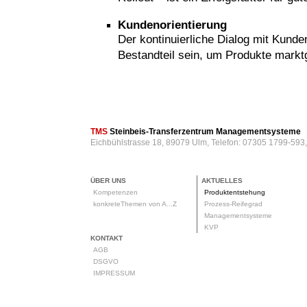
Kundenorientierung
Der kontinuierliche Dialog mit Kund
Bestandteil sein, um Produkte markt
rod
TMS
Steinbeis-Transferzentrum Managementsysteme
Eichbühlstrasse 18, 89079 Ulm, Telefon: 07305 1799-593
ÜBER UNS
AKTUELLES
Kompetenzen
Produktentstehung
konkreteThemen von A...Z
Prozess-Reifegrad
Managementsysteme
KVP
KONTAKT
AGB
DSGVO
IMPRESSUM