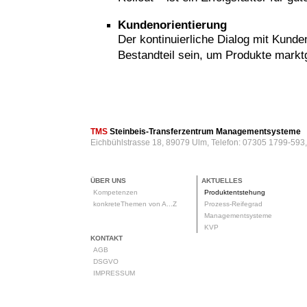
Kundenorientierung
Der kontinuierliche Dialog mit Kund
Bestandteil sein, um Produkte markt
rod
TMS
Steinbeis-Transferzentrum Managementsysteme
Eichbühlstrasse 18, 89079 Ulm, Telefon: 07305 1799-593
ÜBER UNS
AKTUELLES
Kompetenzen
Produktentstehung
konkreteThemen von A...Z
Prozess-Reifegrad
Managementsysteme
KVP
KONTAKT
AGB
DSGVO
IMPRESSUM