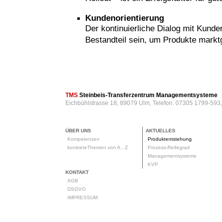
Kundenorientierung
Der kontinuierliche Dialog mit Kund
Bestandteil sein, um Produkte markt
rod
TMS
Steinbeis-Transferzentrum Managementsysteme
Eichbühlstrasse 18, 89079 Ulm, Telefon: 07305 1799-593
ÜBER UNS
AKTUELLES
Kompetenzen
Produktentstehung
konkreteThemen von A...Z
Prozess-Reifegrad
Managementsysteme
KVP
KONTAKT
AGB
DSGVO
IMPRESSUM