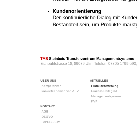
Kundenorientierung
Der kontinuierliche Dialog mit Kund
Bestandteil sein, um Produkte markt
rod
TMS
Steinbeis-Transferzentrum Managementsysteme
Eichbühlstrasse 18, 89079 Ulm, Telefon: 07305 1799-593
ÜBER UNS
AKTUELLES
Kompetenzen
Produktentstehung
konkreteThemen von A...Z
Prozess-Reifegrad
Managementsysteme
KVP
KONTAKT
AGB
DSGVO
IMPRESSUM