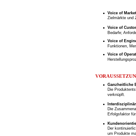
Voice of Mark
Zielmärkte und 
Voice of Cust
Bedarfe; Anford
Voice of Engin
Funktionen, Mer
Voice of Opera
Herstellungspro
VORAUSSETZUN
Ganzheitliche 
Die Produktentst
verknüpft.
Interdisziplin
Die Zusammenarb
Erfolgsfaktor fü
Kundenorienti
Der kontinuierl
um Produkte mar