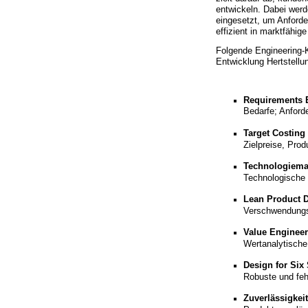
entwickeln. Dabei wer
eingesetzt, um Anforde
effizient in marktfähi
Folgende Engineering-
Entwicklung Hertstell
Requirements
E
Bedarfe; Anfor
Target Costing
Zielpreise, Pro
Technologiem
Technologische
Lean Product 
Verschwendungs
Value Engineer
Wertanalytische
Design for Six
Robuste und feh
Zuverlässigke