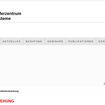
sferzentrum
steme
AKTUELLES
BERATUNG
SEMINARE
PUBLIKATIONEN
KON
oduktentstehung
TEHUNG