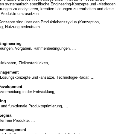
den systematisch spezifische Engineering-Konzepte und -Methoden
rungen zu analysieren, kreative Lösungen zu erarbeiten und diese
ge Produkte umzusetzen.
Konzepte sind über den Produktlebenszyklus (Konzeption,
ung, Nutzung bedeutsam ...
ngineering
derungen, Vorgaben, Rahmenbedingungen, …
duktkosten, Zielkostenlücken, …
anagement
 Lösungskonzepte und -ansätze, Technologie-Radar, …
Development
vermeidung in der Entwicklung, …
ing
 und funktionale Produktoptimierung, …
 Sigma
lerfreie Produkte, …
itsmanagement