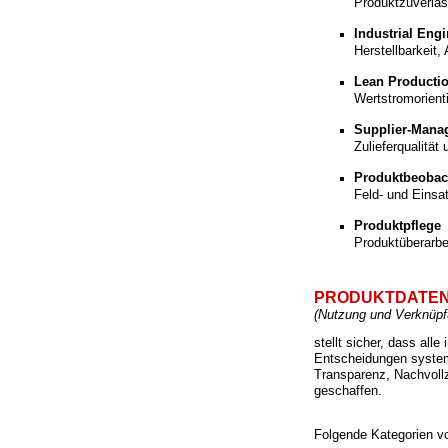
Produktzuverläs
Industrial Eng
Herstellbarkeit,
Lean Producti
Wertstromorient
Supplier-Mana
Zulieferqualität
Produktbeobac
Feld- und Eins
Produktpflege
Produktüberarbe
PRODUKTDATE
(
Nutzung und Verknüpf
stellt sicher, dass all
Entscheidungen system
Transparenz, Nachvollz
geschaffen.
Folgende Kategorien vo