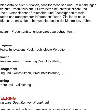
eise Abfolge aller Aufgaben, Arbeitsergebnisse und Entscheidungen
is zum Produktauslauf. Er erfordert eine interdisziplinäre und
rbeit, verschiedener Stakeholder und Fachexperten mittels
ation und transparenter Informationsflüsse. Ziel ist es neue
ffizient zu entwickeln, herzustellen und in die Märkte einzuführen.
sind zum Produktentstehungsprozess zu betrachten ...
anagement
tegie, Innovations-Pool, Technologie-Portfolio, …
ement
enorientierung, Steuerung Produktportfolio, …
management
ung und –konstruktion, Produktvalidierung, …
eering
epte und –validierung, …
NEERING
hnisches Gestalten von Produkten)
orientierte und technisch ausgereifte, innovative Produkte zu