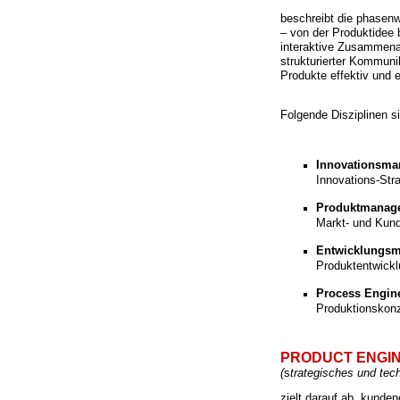
beschreibt die phasenw
– von der Produktidee b
interaktive Zusammena
strukturierter Kommunik
Produkte effektiv und e
Folgende Disziplinen 
Innovationsm
Innovations-Stra
Produktmanag
Markt- und Kund
Entwicklungs
Produktentwickl
Process Engin
Produktionskonz
PRODUCT ENGI
(
s
trategisches und tec
zielt darauf ab, kunden