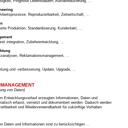
sigkeit, Prognose Lebensdauern, Ausfallreduzierung, …
ineering
 Arbeitsprozesse, Reproduzierbarkeit, Zeitwirtschaft, …
on
ierte Produktion, Standardisierung, Kundentakt, …
gement
 und -integration, Zulieferentwicklung, …
htung
atzanalysen, Reklamationsmanagement, …
itung und -verbesserung, Update, Upgrade, …
NMANAGEMENT
ung von Daten)
e im Entwicklungsverlauf erzeugten Informationen, Daten und
atisch erfasst, vernetzt und dokumentiert werden. Dadurch werden
iehbarkeit und Wiederverwendbarkeit für zukünftige Vorhaben
n Daten und Informationen sind zu berücksichtigen ...