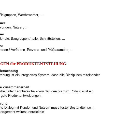
et
Zielgruppen, Wettbewerber, …
omer
erungen, Nutzen, …
eer
kmale, Baugruppen /-teile, Schnittstellen, …
tor
zesse /-Verfahren, Prozess- und Prüfparameter, …
GEN für PRODUKTENTSTEHUNG
Betrachtung
ehung ist ein integriertes System, dass alle Disziplinen miteinander
äre Zusammenarbeit
eit aller Fachbereiche – von der Idee bis zum Rollout – ist ein
r gute Produktentwicklungen.
erung
iche Dialog mit Kunden und Nutzern muss fester Bestandteil sein,
ktgerecht weiterzuentwickeln.