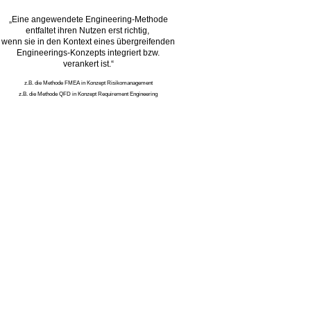
„Eine angewendete Engineering-Methode
entfaltet ihren Nutzen erst richtig,
wenn sie in den Kontext eines übergreifenden
Engineerings-Konzepts integriert bzw.
verankert ist.“
z.B. die Methode FMEA in Konzept Risikomanagement
z.B. die Methode QFD in Konzept Requirement Engineering