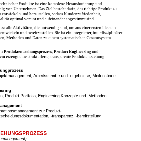
echnischer Produkte ist eine komplexe Herausforderung und
olg von Unternehmen. Das Ziel besteht darin, das richtige Produkt zu
zu entwickeln und herzustellen, sodass Kundenzufriedenheit,
lität optimal vereint und aufeinander abgestimmt sind.
sst alle Aktivitäten, die notwendig sind, um aus einer ersten Idee ein
ntwickeln und bereitzustellen. Sie ist ein integrierter, interdisziplinärer
ssen, Methoden und Daten zu einem systematischen Gesamtsystem
on
Produktentstehungsprozess
,
Product Engineering
und
ent
erzeugt eine strukturierte, transparente Produktentstehung.
hungprozess
jektmanagement; Arbeitsschritte und -ergebnisse; Meilensteine
eering
en; Produkt-Portfolio; Engineering-Konzepte und -Methoden
management
ormationsmanagement zur Produkt-
scheidungsdokumentation, -transparenz, -bereitstellung
TEHUNGSPROZESS
benmanagement)