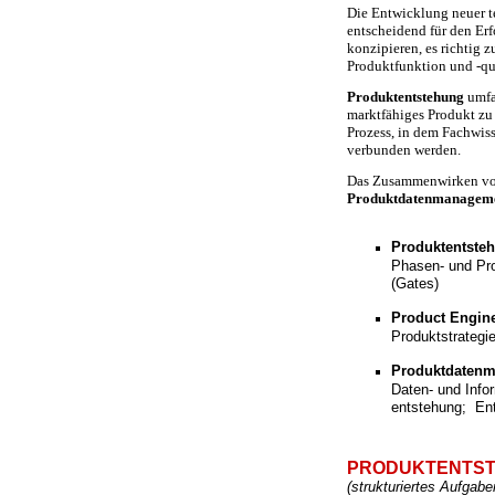
Die Entwicklung neuer t
entscheidend für den Erf
konzipieren, es richtig 
Produktfunktion und -qua
Produktentstehung
umfa
marktfähiges Produkt zu e
Prozess, in dem Fachwi
verbunden werden.
Das Zusammenwirken v
Produktdatenmanagem
Produktentste
Phasen- und Pro
(Gates)
Product Engin
Produktstrategi
Produktdaten
Daten- und Inf
entstehung; Ent
PRODUKTENTS
(strukturiertes Aufga