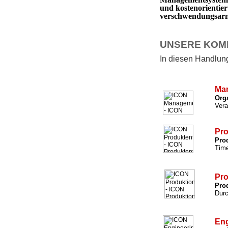
und kostenorientie
verschwendungsarm 
UNSERE KOM
In diesen Handlungs
Ma
Org
Vera
Pro
Prod
Time
Pro
Prod
Durc
Eng