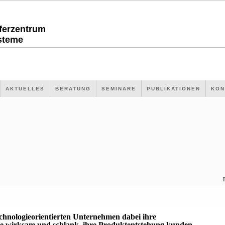
sferzentrum
steme
AKTUELLES
BERATUNG
SEMINARE
PUBLIKATIONEN
KON
echnologieorientierten Unternehmen dabei ihre
 wirksam und schlank, ihre Produktentstehung kunden-