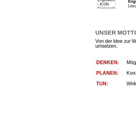
ng
E
Lösu
UNSER MOTTO 
Von der Idee zur W
umsetzen.
DENKEN:
Mögl
PLANEN:
Kon
TUN:
Wirk