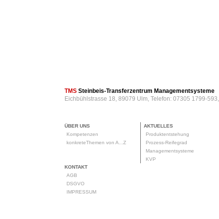
TMS
Steinbeis-Transferzentrum Managementsysteme
Eichbühlstrasse 18, 89079 Ulm, Telefon: 07305 1799-593
ÜBER UNS
AKTUELLES
Kompetenzen
Produktentstehung
konkreteThemen von A...Z
Prozess-Reifegrad
Managementsysteme
KVP
KONTAKT
AGB
DSGVO
IMPRESSUM