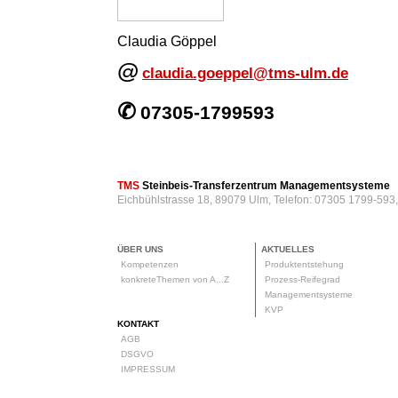
Claudia Göppel
@
claudia.goeppel@tms-ulm.de
✆
07305-1799593
TMS
Steinbeis-Transferzentrum Managementsysteme
Eichbühlstrasse 18, 89079 Ulm, Telefon: 07305 1799-593
ÜBER UNS
AKTUELLES
Kompetenzen
Produktentstehung
konkreteThemen von A...Z
Prozess-Reifegrad
Managementsysteme
KVP
KONTAKT
AGB
DSGVO
IMPRESSUM