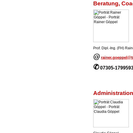
Beratung, Coa
Prof. Dipl.-Ing. (FH) Rai
@
rainer.goeppel@
✆
07305-179959
Administrati