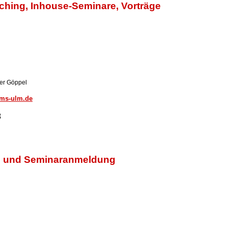
ching, Inhouse-Seminare, Vorträge
ner Göppel
tms-ulm.de
3
on und Seminaranmeldung