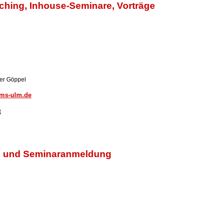
ching, Inhouse-Seminare, Vorträge
ner Göppel
tms-ulm.de
3
on und Seminaranmeldung