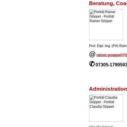
Beratung, Coa
Prof. Dipl.-Ing. (FH) Rai
@
rainer.goeppel@
✆
07305-179959
Administrati