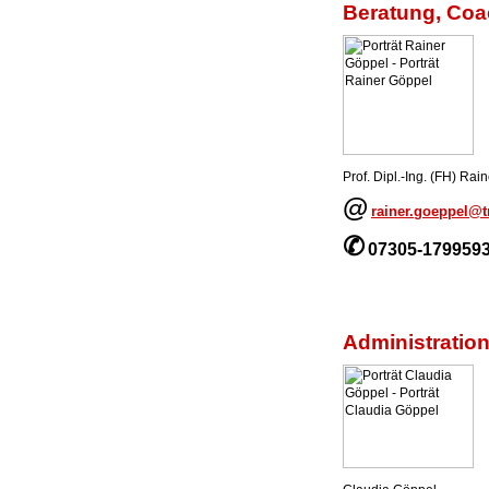
Beratung, Coa
Prof. Dipl.-Ing. (FH) Rai
@
rainer.goeppel@
✆
07305-179959
Administrati