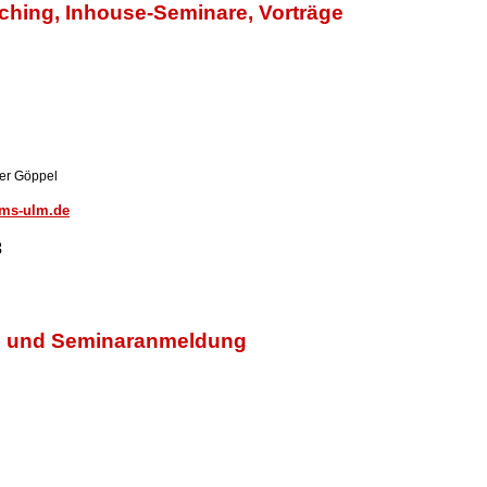
ching, Inhouse-Seminare, Vorträge
ner Göppel
tms-ulm.de
3
on und Seminaranmeldung