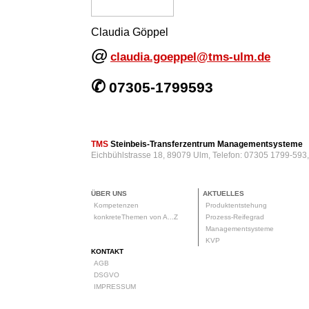
Claudia Göppel
@
claudia.goeppel@tms-ulm.de
✆
07305-1799593
TMS
Steinbeis-Transferzentrum Managementsysteme
Eichbühlstrasse 18, 89079 Ulm, Telefon: 07305 1799-593
ÜBER UNS
AKTUELLES
Kompetenzen
Produktentstehung
konkreteThemen von A...Z
Prozess-Reifegrad
Managementsysteme
KVP
KONTAKT
AGB
DSGVO
IMPRESSUM