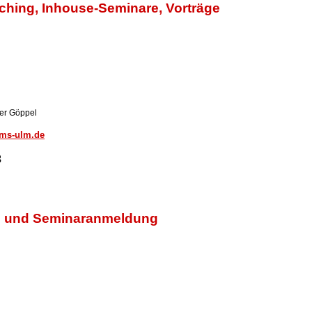
ching, Inhouse-Seminare, Vorträge
ner Göppel
tms-ulm.de
3
on und Seminaranmeldung