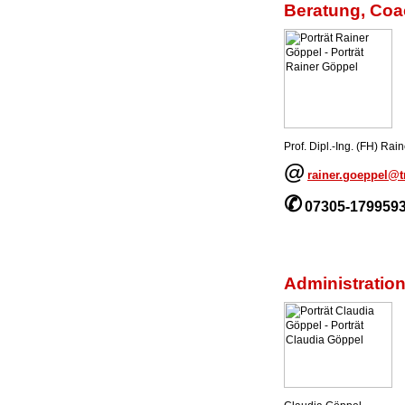
Beratung, Coa
Prof. Dipl.-Ing. (FH) Rai
@
rainer.goeppel@
✆
07305-179959
Administrati