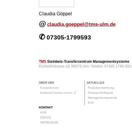
Claudia Göppel
@
claudia.goeppel@tms-ulm.de
✆
07305-1799593
TMS
Steinbeis-Transferzentrum Managementsysteme
Eichbühlstrasse 18, 89079 Ulm, Telefon: 07305 1799-593
ÜBER UNS
AKTUELLES
Kompetenzen
Produktentstehung
konkreteThemen von A...Z
Prozess-Reifegrad
Managementsysteme
KVP
KONTAKT
AGB
DSGVO
IMPRESSUM