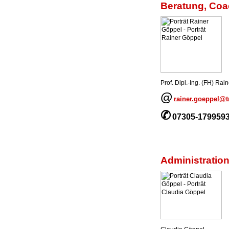
Beratung, Coa
Prof. Dipl.-Ing. (FH) Rai
@
rainer.goeppel@
✆
07305-179959
Administrati