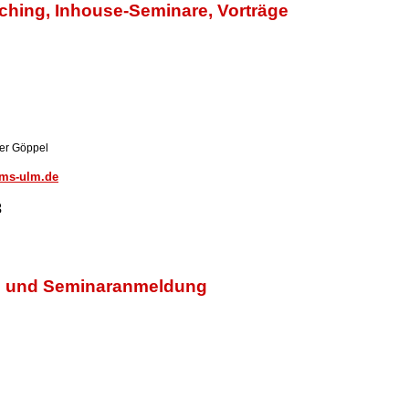
ching, Inhouse-Seminare, Vorträge
ner Göppel
tms-ulm.de
3
on und Seminaranmeldung