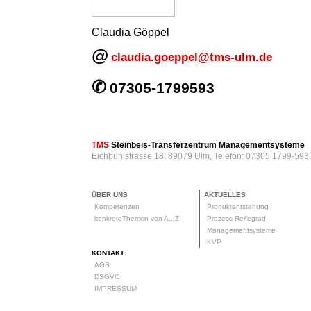
Claudia Göppel
@
claudia.goeppel@tms-ulm.de
✆
07305-1799593
TMS
Steinbeis-Transferzentrum Managementsysteme
Eichbühlstrasse 18, 89079 Ulm, Telefon: 07305 1799-593
ÜBER UNS
AKTUELLES
Kompetenzen
Produktentstehung
konkreteThemen von A...Z
Prozess-Reifegrad
Managementsysteme
KVP
KONTAKT
AGB
DSGVO
IMPRESSUM