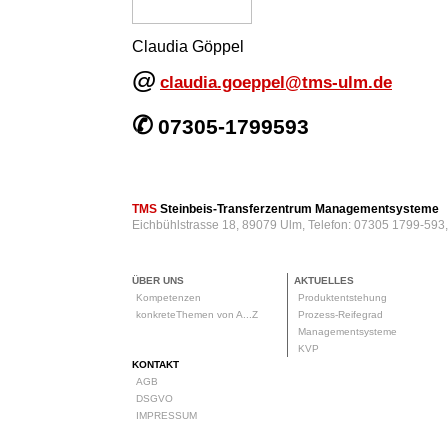
Claudia Göppel
@
claudia.goeppel@tms-ulm.de
✆
07305-1799593
TMS
Steinbeis-Transferzentrum Managementsysteme
Eichbühlstrasse 18, 89079 Ulm, Telefon: 07305 1799-593
ÜBER UNS
AKTUELLES
Kompetenzen
Produktentstehung
konkreteThemen von A...Z
Prozess-Reifegrad
Managementsysteme
KVP
KONTAKT
AGB
DSGVO
IMPRESSUM