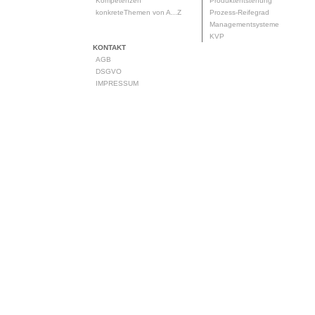
Kompetenzen
Produktentstehung
konkreteThemen von A...Z
Prozess-Reifegrad
Managementsysteme
KVP
KONTAKT
AGB
DSGVO
IMPRESSUM